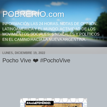
POBRERÍO.com
INFORMACIÓN LAS 24 HORAS. NOTAS DE OPINIÓN.
LATINOAMÉRICA Y EL MUNDO. ACTIVIDAD DE LOS
MOVIMIENTOS SOCIALES, SINDICALES Y POLÍTICOS
EN EL CAMINO HACIA LA NUEVA ARGENTINA.
LUNES, DICIEMBRE 19, 2022
Pocho Vive ❤️ #PochoVive