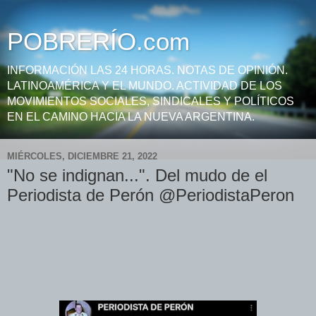
POBRERÍO.com
INFORMACIÓN LAS 24 HORAS. NOTAS DE OPINIÓN.
LATINOAMÉRICA Y EL MUNDO. ACTIVIDAD DE LOS
MOVIMIENTOS SOCIALES, SINDICALES Y POLÍTICOS
EN EL CAMINO HACIA LA NUEVA ARGENTINA.
MIÉRCOLES, DICIEMBRE 21, 2022
"No se indignan...". Del mudo de el
Periodista de Perón @PeriodistaPeron