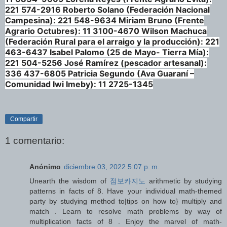
221 574-2916 Roberto Solano (Federación Nacional
Campesina): 221 548-9634 Miriam Bruno (Frente
Agrario Octubres): 11 3100-4670 Wilson Machuca
(Federación Rural para el arraigo y la producción): 221
463-6437 Isabel Palomo (25 de Mayo- Tierra Mía):
221 504-5256 José Ramírez (pescador artesanal):
336 437-6805 Patricia Segundo (Ava Guaraní –
Comunidad Iwi Imeby): 11 2725-1345
Compartir
1 comentario:
Anónimo
diciembre 03, 2022 5:07 p. m.
Unearth the wisdom of
점보카지노
arithmetic by studying
patterns in facts of 8. Have your individual math-themed
party by studying method to|tips on how to} multiply and
match . Learn to resolve math problems by way of
multiplication facts of 8 . Enjoy the marvel of math-