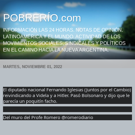
POBRERÍO.com
INFORMACIÓN LAS 24 HORAS. NOTAS DE OPINIÓN.
LATINOAMÉRICA Y EL MUNDO. ACTIVIDAD DE LOS
MOVIMIENTOS SOCIALES, SINDICALES Y POLÍTICOS
EN EL CAMINO HACIA LA NUEVA ARGENTINA.
MARTES, NOVIEMBRE 01, 2022
El diputado nacional Fernando Iglesias (
Juntos
 por el Cambio) 
reivindicando a Videla y a Hitler. Pasó Bolsonaro y dijo que le 
parecía un poquitín facho. 
Del muro del Profe Romero @romerodiario