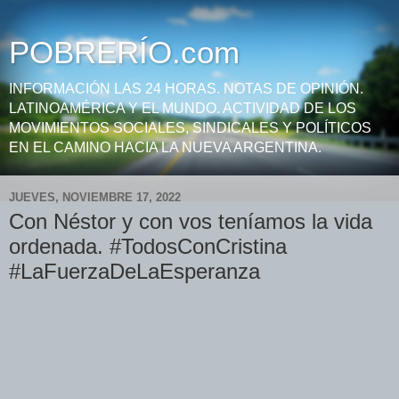
POBRERÍO.com
INFORMACIÓN LAS 24 HORAS. NOTAS DE OPINIÓN.
LATINOAMÉRICA Y EL MUNDO. ACTIVIDAD DE LOS
MOVIMIENTOS SOCIALES, SINDICALES Y POLÍTICOS
EN EL CAMINO HACIA LA NUEVA ARGENTINA.
JUEVES, NOVIEMBRE 17, 2022
Con Néstor y con vos teníamos la vida
ordenada. #TodosConCristina
#LaFuerzaDeLaEsperanza