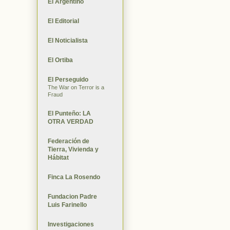
El Argentino
El Editorial
El Noticialista
El Ortiba
El Perseguido
The War on Terror is a
Fraud
El Punteño: LA
OTRA VERDAD
Federación de
Tierra, Vivienda y
Hábitat
Finca La Rosendo
Fundacion Padre
Luis Farinello
Investigaciones