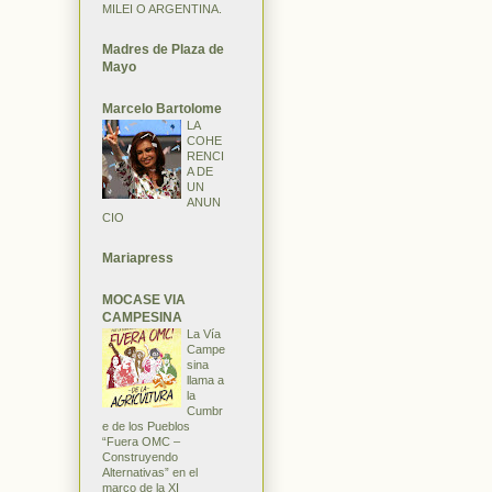
MILEI O ARGENTINA.
Madres de Plaza de
Mayo
Marcelo Bartolome
LA
COHE
RENCI
A DE
UN
ANUN
CIO
Mariapress
MOCASE VIA
CAMPESINA
La Vía
Campe
sina
llama a
la
Cumbr
e de los Pueblos
“Fuera OMC –
Construyendo
Alternativas” en el
marco de la XI