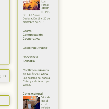
Los
Pibes]
ARGE
NTINA
ZO - A 17 años,
Declaración 19 y 20 de
diciembre de 2018
Chaya
Comunicación
Cooperativa
Colectivo Devenir
Conciencia
Solidaria
Conflictos mineros
en América Latina
igua
Los peligros del paso a
Chile: ¿y el cianuro por
la ruta?
Contracultural
Victoria
del Sí
en el
referén