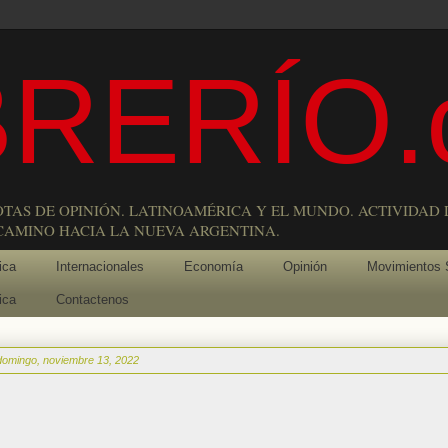
RERÍO.
OTAS DE OPINIÓN. LATINOAMÉRICA Y EL MUNDO. ACTIVIDAD 
 CAMINO HACIA LA NUEVA ARGENTINA.
ica
Internacionales
Economía
Opinión
Movimientos 
ica
Contactenos
domingo, noviembre 13, 2022