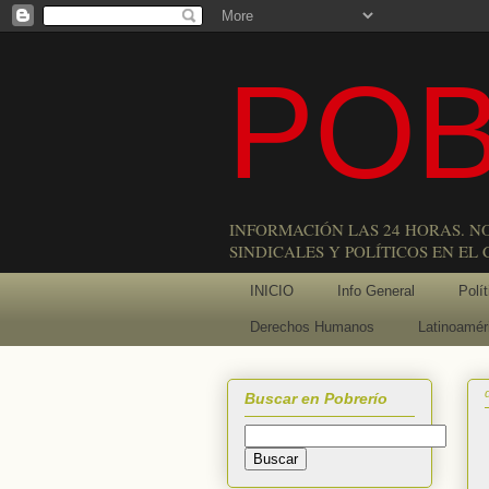
POB
INFORMACIÓN LAS 24 HORAS. N
SINDICALES Y POLÍTICOS EN EL
INICIO
Info General
Polít
Derechos Humanos
Latinoamér
Buscar en Pobrerío