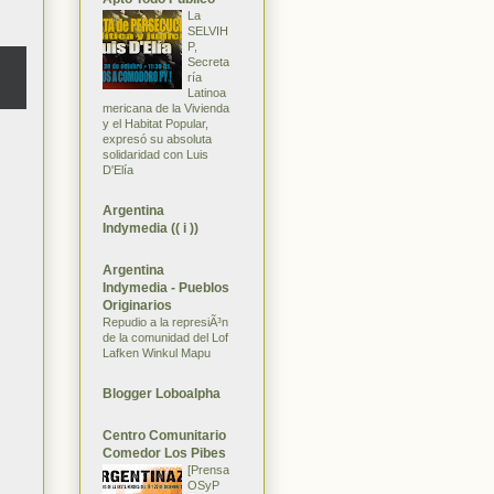
La
SELVIH
P,
Secreta
ría
Latinoa
mericana de la Vivienda
y el Habitat Popular,
expresó su absoluta
solidaridad con Luis
D'Elía
Argentina
Indymedia (( i ))
Argentina
Indymedia - Pueblos
Originarios
Repudio a la represiÃ³n
de la comunidad del Lof
Lafken Winkul Mapu
Blogger Loboalpha
Centro Comunitario
Comedor Los Pibes
[Prensa
OSyP