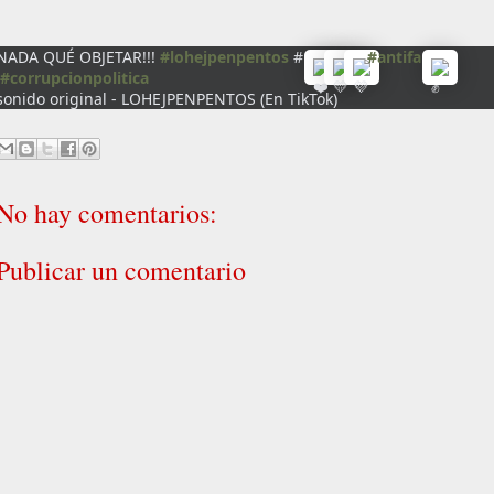
NADA QUÉ OBJETAR!!!
#lohejpenpentos
#
#antifa
#corrupcionpolitica
sonido original - LOHEJPENPENTOS (En TikTok)
No hay comentarios:
Publicar un comentario