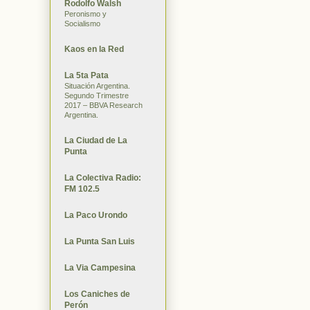
Rodolfo Walsh
Peronismo y
Socialismo
Kaos en la Red
La 5ta Pata
Situación Argentina.
Segundo Trimestre
2017 – BBVA Research
Argentina.
La Ciudad de La
Punta
La Colectiva Radio:
FM 102.5
La Paco Urondo
La Punta San Luis
La Via Campesina
Los Caniches de
Perón