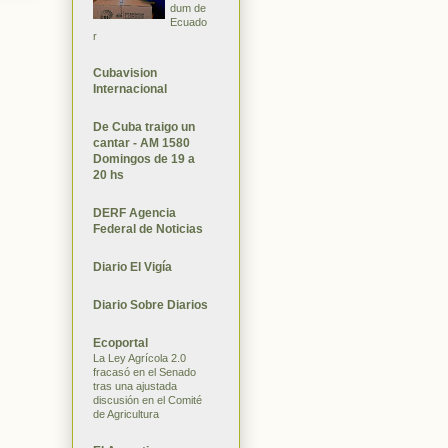
dum de
Ecuado
r
Cubavision
Internacional
De Cuba traigo un
cantar - AM 1580
Domingos de 19 a
20 hs
DERF Agencia
Federal de Noticias
Diario El Vigía
Diario Sobre Diarios
Ecoportal
La Ley Agrícola 2.0
fracasó en el Senado
tras una ajustada
discusión en el Comité
de Agricultura