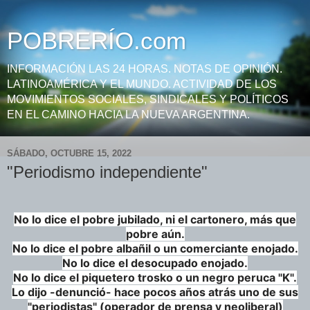
POBRERÍO.com
INFORMACIÓN LAS 24 HORAS. NOTAS DE OPINIÓN.
LATINOAMÉRICA Y EL MUNDO. ACTIVIDAD DE LOS
MOVIMIENTOS SOCIALES, SINDICALES Y POLÍTICOS
EN EL CAMINO HACIA LA NUEVA ARGENTINA.
SÁBADO, OCTUBRE 15, 2022
"Periodismo independiente"
No lo dice el pobre jubilado, ni el cartonero, más que
pobre aún.
No lo dice el pobre albañil o un comerciante enojado.
No lo dice el desocupado enojado.
No lo dice el piquetero trosko o un negro peruca "K".
Lo dijo -denunció- hace pocos años atrás uno de sus
"periodistas" (operador de prensa y neoliberal)