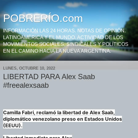
POBRERÍO.com
INFORMACIÓN LAS 24 HORAS. NOTAS DE OPINIÓN.
LATINOAMÉRICA Y EL MUNDO. ACTIVIDAD DE LOS
MOVIMIENTOS SOCIALES, SINDICALES Y POLÍTICOS
EN EL CAMINO HACIA LA NUEVA ARGENTINA.
LUNES, OCTUBRE 10, 2022
LIBERTAD PARA Alex Saab
#freealexsaab
Camilla Fabri, reclamó la libertad de Alex Saab,
diplomático venezolano preso en Estados Unidos
(EEUU).
Libertad inmediata para Alex