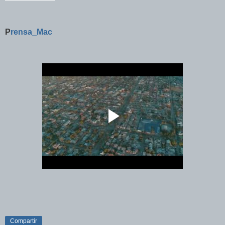
P
rensa_Mac
Compartir