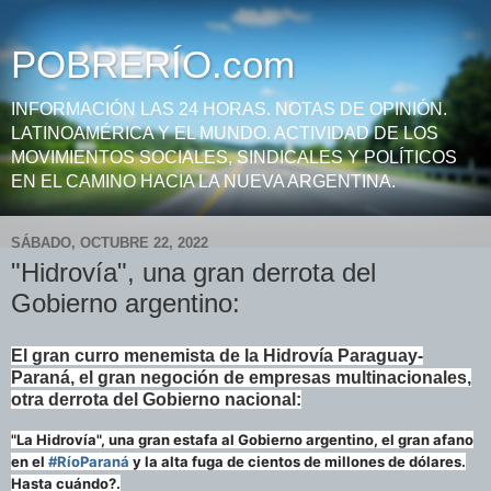
POBRERÍO.com
INFORMACIÓN LAS 24 HORAS. NOTAS DE OPINIÓN.
LATINOAMÉRICA Y EL MUNDO. ACTIVIDAD DE LOS
MOVIMIENTOS SOCIALES, SINDICALES Y POLÍTICOS
EN EL CAMINO HACIA LA NUEVA ARGENTINA.
SÁBADO, OCTUBRE 22, 2022
"Hidrovía", una gran derrota del
Gobierno argentino:
El gran curro menemista de la Hidrovía Paraguay-
Paraná, el gran negoción de empresas multinacionales,
otra derrota del Gobierno nacional:
"La Hidrovía", una gran estafa al Gobierno argentino, el gran afano
en el
#RíoParaná
y la alta fuga de cientos de millones de dólares.
Hasta cuándo?.