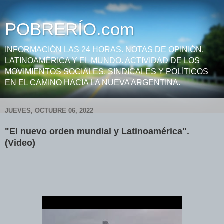
POBRERÍO.com
INFORMACIÓN LAS 24 HORAS. NOTAS DE OPINIÓN.
LATINOAMÉRICA Y EL MUNDO. ACTIVIDAD DE LOS
MOVIMIENTOS SOCIALES, SINDICALES Y POLÍTICOS
EN EL CAMINO HACIA LA NUEVA ARGENTINA.
JUEVES, OCTUBRE 06, 2022
"El nuevo orden mundial y Latinoamérica".
(Video)