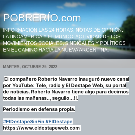
POBRERÍO.com
INFORMACIÓN LAS 24 HORAS. NOTAS DE OPINIÓN.
LATINOAMÉRICA Y EL MUNDO. ACTIVIDAD DE LOS
MOVIMIENTOS SOCIALES, SINDICALES Y POLÍTICOS
EN EL CAMINO HACIA LA NUEVA ARGENTINA.
MARTES, OCTUBRE 25, 2022
El compañero Roberto Navarro inauguró nuevo canal
por YouTube: Tele, radio y El Destape Web, su portal
de noticias. Roberto Navarro tiene algo para decirnos
todas las mañanas.., seguilo...!!.
Periodismo en defensa propia.
#ElDestapeSinFin
#ElDestape
https://www.eldestapeweb.com