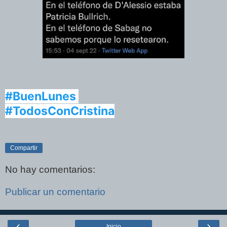
#BuenLunes
#TodosConCristina
Compartir
No hay comentarios:
Publicar un comentario
‹
›
Inicio