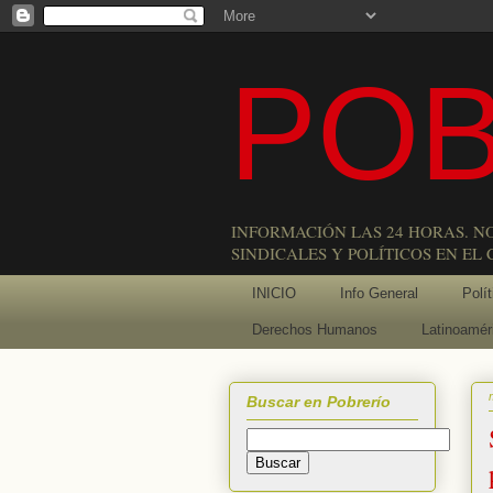
POB
INFORMACIÓN LAS 24 HORAS. N
SINDICALES Y POLÍTICOS EN EL
INICIO
Info General
Polít
Derechos Humanos
Latinoamér
Buscar en Pobrerío