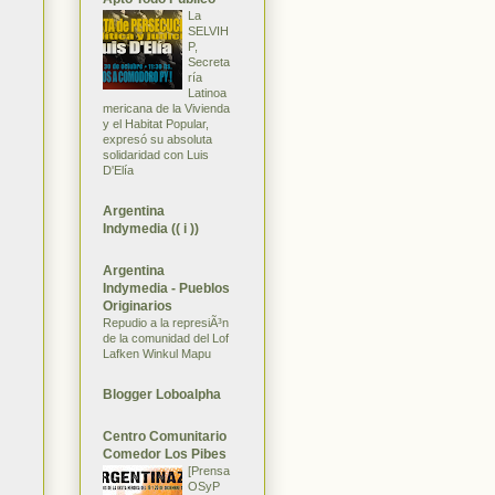
La
SELVIH
P,
Secreta
ría
Latinoa
mericana de la Vivienda
y el Habitat Popular,
expresó su absoluta
solidaridad con Luis
D'Elía
Argentina
Indymedia (( i ))
Argentina
Indymedia - Pueblos
Originarios
Repudio a la represiÃ³n
de la comunidad del Lof
Lafken Winkul Mapu
Blogger Loboalpha
Centro Comunitario
Comedor Los Pibes
[Prensa
OSyP