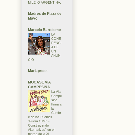
MILEI O ARGENTINA.
Madres de Plaza de
Mayo
Marcelo Bartolome
LA
COHE
RENCI
A DE
UN
ANUN
CIO
Mariapress
MOCASE VIA
CAMPESINA
La Vía
Campe
sina
llama a
la
Cumbr
e de los Pueblos
“Fuera OMC –
Construyendo
Alternativas” en el
marco de la XI