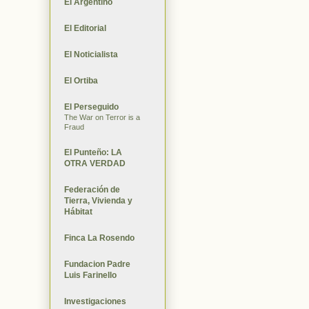
El Argentino
El Editorial
El Noticialista
El Ortiba
El Perseguido
The War on Terror is a
Fraud
El Punteño: LA
OTRA VERDAD
Federación de
Tierra, Vivienda y
Hábitat
Finca La Rosendo
Fundacion Padre
Luis Farinello
Investigaciones