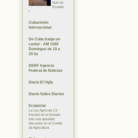
dum de
Ecuado
r
Cubavision
Internacional
De Cuba traigo un
cantar - AM 1580
Domingos de 19 a
20 hs
DERF Agencia
Federal de Noticias
Diario El Vigía
Diario Sobre Diarios
Ecoportal
La Ley Agrícola 2.0
fracasó en el Senado
tras una ajustada
discusión en el Comité
de Agricultura