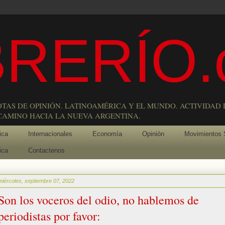
RERÍO.
OTAS DE OPINIÓN. LATINOAMÉRICA Y EL MUNDO. ACTIVIDAD 
 CAMINO HACIA LA NUEVA ARGENTINA.
ica
Internacionales
Economía
Opinión
Movimientos 
ica
Contactenos
miércoles, septiembre 07, 2022
Son los voceros del odio, no hablemos de
periodistas por favor: