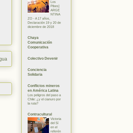
Los
Pibes]
ARGE
NTINA
ZO - A 17 años,
Declaración 19 y 20 de
diciembre de 2018
Chaya
Comunicación
Cooperativa
Colectivo Devenir
igua
Conciencia
Solidaria
Conflictos mineros
en América Latina
Los peligros del paso a
Chile: ¿y el cianuro por
la ruta?
Contracultural
Victoria
del Sí
en el
referén