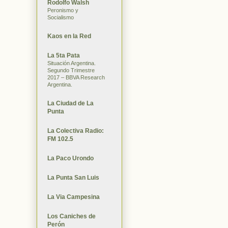
Rodolfo Walsh
Peronismo y
Socialismo
Kaos en la Red
La 5ta Pata
Situación Argentina.
Segundo Trimestre
2017 – BBVA Research
Argentina.
La Ciudad de La
Punta
La Colectiva Radio:
FM 102.5
La Paco Urondo
La Punta San Luis
La Via Campesina
Los Caniches de
Perón