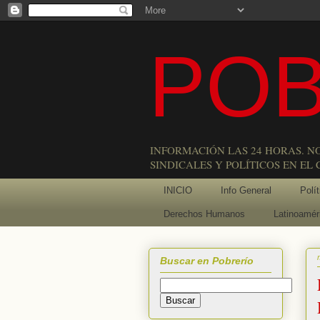
POB
INFORMACIÓN LAS 24 HORAS. N
SINDICALES Y POLÍTICOS EN EL
INICIO
Info General
Polít
Derechos Humanos
Latinoamér
Buscar en Pobrerío