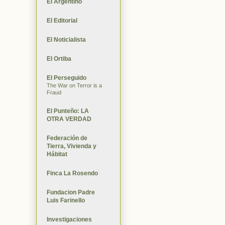
El Argentino
El Editorial
El Noticialista
El Ortiba
El Perseguido
The War on Terror is a
Fraud
El Punteño: LA
OTRA VERDAD
Federación de
Tierra, Vivienda y
Hábitat
Finca La Rosendo
Fundacion Padre
Luis Farinello
Investigaciones