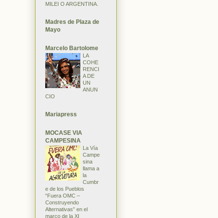
MILEI O ARGENTINA.
Madres de Plaza de
Mayo
Marcelo Bartolome
LA
COHE
RENCI
A DE
UN
ANUN
CIO
Mariapress
MOCASE VIA
CAMPESINA
La Vía
Campe
sina
llama a
la
Cumbr
e de los Pueblos
“Fuera OMC –
Construyendo
Alternativas” en el
marco de la XI