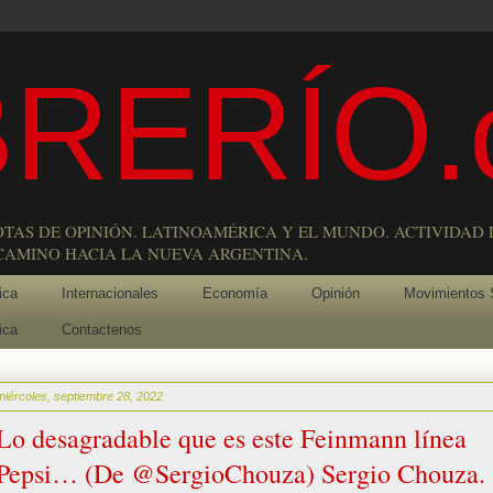
RERÍO.
OTAS DE OPINIÓN. LATINOAMÉRICA Y EL MUNDO. ACTIVIDAD 
 CAMINO HACIA LA NUEVA ARGENTINA.
ica
Internacionales
Economía
Opinión
Movimientos 
ica
Contactenos
miércoles, septiembre 28, 2022
Lo desagradable que es este Feinmann línea
Pepsi… (De @SergioChouza) Sergio Chouza.