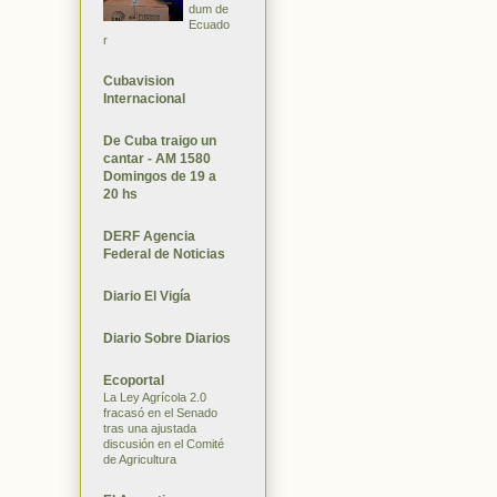
dum de
Ecuado
r
Cubavision
Internacional
De Cuba traigo un
cantar - AM 1580
Domingos de 19 a
20 hs
DERF Agencia
Federal de Noticias
Diario El Vigía
Diario Sobre Diarios
Ecoportal
La Ley Agrícola 2.0
fracasó en el Senado
tras una ajustada
discusión en el Comité
de Agricultura