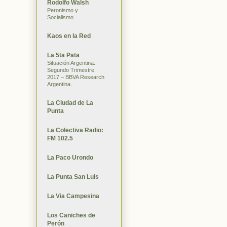
Rodolfo Walsh
Peronismo y
Socialismo
Kaos en la Red
La 5ta Pata
Situación Argentina.
Segundo Trimestre
2017 – BBVA Research
Argentina.
La Ciudad de La
Punta
La Colectiva Radio:
FM 102.5
La Paco Urondo
La Punta San Luis
La Via Campesina
Los Caniches de
Perón