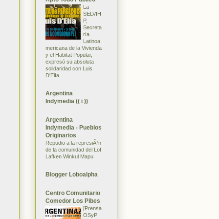
La
SELVIH
P,
Secreta
ría
Latinoa
mericana de la Vivienda
y el Habitat Popular,
expresó su absoluta
solidaridad con Luis
D'Elía
Argentina
Indymedia (( i ))
Argentina
Indymedia - Pueblos
Originarios
Repudio a la represiÃ³n
de la comunidad del Lof
Lafken Winkul Mapu
Blogger Loboalpha
Centro Comunitario
Comedor Los Pibes
[Prensa
OSyP