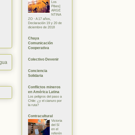
Los
Pibes]
ARGE
NTINA
ZO - A 17 años,
Declaración 19 y 20 de
diciembre de 2018
Chaya
Comunicación
Cooperativa
Colectivo Devenir
igua
Conciencia
Solidaria
Conflictos mineros
en América Latina
Los peligros del paso a
Chile: ¿y el cianuro por
la ruta?
Contracultural
Victoria
del Sí
en el
referén