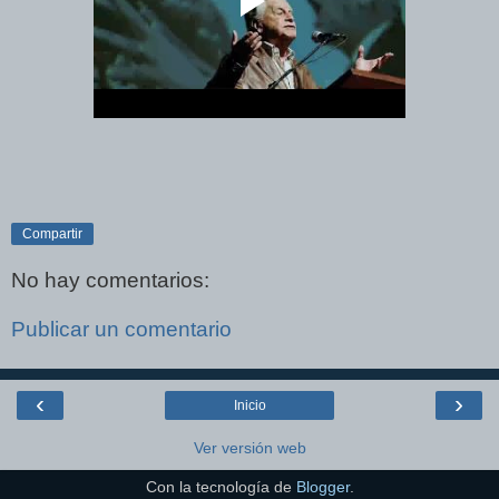
Compartir
No hay comentarios:
Publicar un comentario
‹
›
Inicio
Ver versión web
Con la tecnología de
Blogger
.