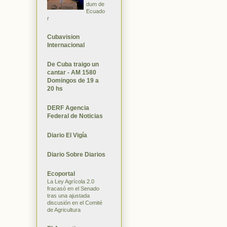
dum de
Ecuado
r
Cubavision
Internacional
De Cuba traigo un
cantar - AM 1580
Domingos de 19 a
20 hs
DERF Agencia
Federal de Noticias
Diario El Vigía
Diario Sobre Diarios
Ecoportal
La Ley Agrícola 2.0
fracasó en el Senado
tras una ajustada
discusión en el Comité
de Agricultura