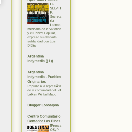
La
SELVIH
P,
Secreta
ría
Latinoa
mericana de la Vivienda
y el Habitat Popular,
expresó su absoluta
solidaridad con Luis
D'Elía
Argentina
Indymedia (( i ))
Argentina
Indymedia - Pueblos
Originarios
Repudio a la represiÃ³n
de la comunidad del Lof
Lafken Winkul Mapu
Blogger Loboalpha
Centro Comunitario
Comedor Los Pibes
[Prensa
OSyP