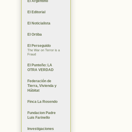
El Argentino
El Editorial
El Noticialista
El Ortiba
El Perseguido
The War on Terror is a
Fraud
El Punteño: LA
OTRA VERDAD
Federación de
Tierra, Vivienda y
Hábitat
Finca La Rosendo
Fundacion Padre
Luis Farinello
Investigaciones