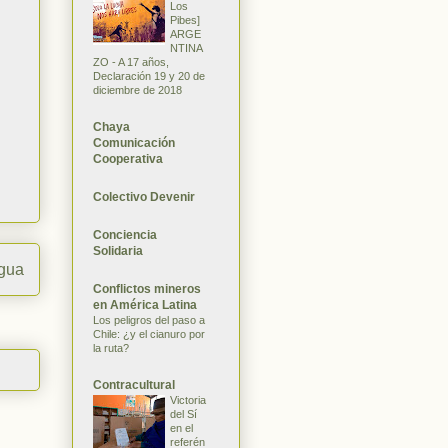
Los
Pibes]
ARGE
NTINA
ZO - A 17 años,
Declaración 19 y 20 de
diciembre de 2018
Chaya
Comunicación
Cooperativa
Colectivo Devenir
Conciencia
Solidaria
igua
Conflictos mineros
en América Latina
Los peligros del paso a
Chile: ¿y el cianuro por
la ruta?
Contracultural
Victoria
del Sí
en el
referén