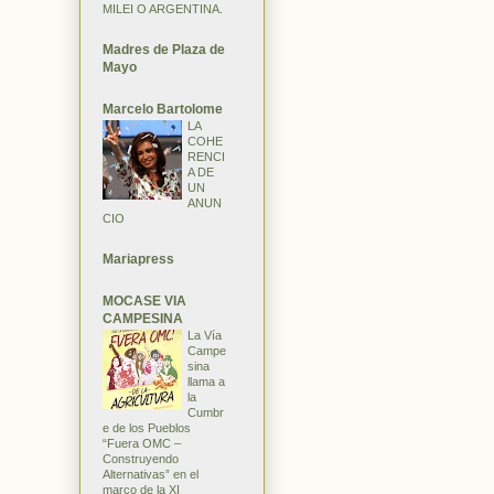
MILEI O ARGENTINA.
Madres de Plaza de
Mayo
Marcelo Bartolome
LA
COHE
RENCI
A DE
UN
ANUN
CIO
Mariapress
MOCASE VIA
CAMPESINA
La Vía
Campe
sina
llama a
la
Cumbr
e de los Pueblos
“Fuera OMC –
Construyendo
Alternativas” en el
marco de la XI