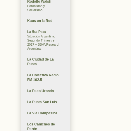
Rodolfo Walsh
Peronismo y
Socialismo
Kaos en la Red
La 5ta Pata
Situación Argentina.
Segundo Trimestre
2017 – BBVA Research
Argentina.
La Ciudad de La
Punta
La Colectiva Radio:
FM 102.5
La Paco Urondo
La Punta San Luis
La Via Campesina
Los Caniches de
Perón