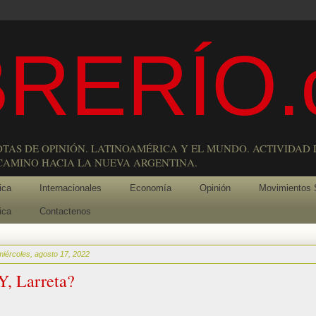
RERÍO.
OTAS DE OPINIÓN. LATINOAMÉRICA Y EL MUNDO. ACTIVIDAD 
 CAMINO HACIA LA NUEVA ARGENTINA.
ica
Internacionales
Economía
Opinión
Movimientos 
ica
Contactenos
miércoles, agosto 17, 2022
Y, Larreta?