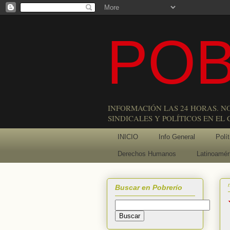
POB
INFORMACIÓN LAS 24 HORAS. N
SINDICALES Y POLÍTICOS EN EL
INICIO
Info General
Polít
Derechos Humanos
Latinoamér
Buscar en Pobrerío