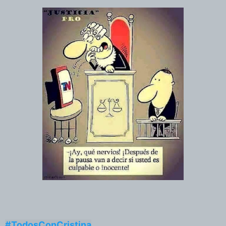
#TodosConCristina