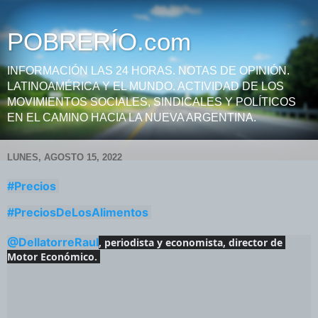
POBRERÍO.com
INFORMACIÓN LAS 24 HORAS. NOTAS DE OPINIÓN.
LATINOAMÉRICA Y EL MUNDO. ACTIVIDAD DE LOS
MOVIMIENTOS SOCIALES, SINDICALES Y POLÍTICOS
EN EL CAMINO HACIA LA NUEVA ARGENTINA.
LUNES, AGOSTO 15, 2022
#Precios
#PreciosDeLosAlimentos
@DellatorreRaul
, periodista y economista, director de 
Motor Económico. 