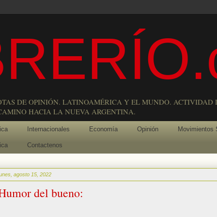
RERÍO.
OTAS DE OPINIÓN. LATINOAMÉRICA Y EL MUNDO. ACTIVIDAD 
 CAMINO HACIA LA NUEVA ARGENTINA.
ica
Internacionales
Economía
Opinión
Movimientos 
ica
Contactenos
lunes, agosto 15, 2022
Humor del bueno: