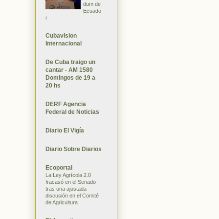
dum de
Ecuado
r
Cubavision
Internacional
De Cuba traigo un
cantar - AM 1580
Domingos de 19 a
20 hs
DERF Agencia
Federal de Noticias
Diario El Vigía
Diario Sobre Diarios
Ecoportal
La Ley Agrícola 2.0
fracasó en el Senado
tras una ajustada
discusión en el Comité
de Agricultura