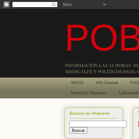
POB
INFORMACIÓN LAS 24 HORAS. N
SINDICALES Y POLÍTICOS EN EL
INICIO
Info General
Polít
Derechos Humanos
Latinoamér
Buscar en Pobrerío