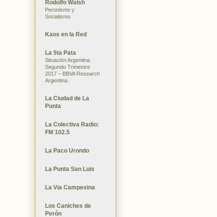
Rodolfo Walsh
Peronismo y
Socialismo
Kaos en la Red
La 5ta Pata
Situación Argentina.
Segundo Trimestre
2017 – BBVA Research
Argentina.
La Ciudad de La
Punta
La Colectiva Radio:
FM 102.5
La Paco Urondo
La Punta San Luis
La Via Campesina
Los Caniches de
Perón