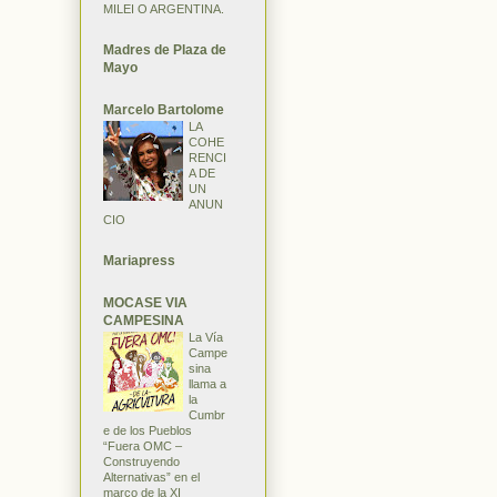
MILEI O ARGENTINA.
Madres de Plaza de
Mayo
Marcelo Bartolome
LA
COHE
RENCI
A DE
UN
ANUN
CIO
Mariapress
MOCASE VIA
CAMPESINA
La Vía
Campe
sina
llama a
la
Cumbr
e de los Pueblos
“Fuera OMC –
Construyendo
Alternativas” en el
marco de la XI