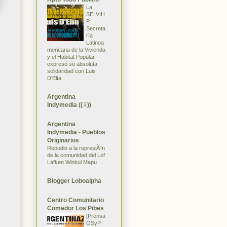
La
SELVIH
P,
Secreta
ría
Latinoa
mericana de la Vivienda
y el Habitat Popular,
expresó su absoluta
solidaridad con Luis
D'Elía
Argentina
Indymedia (( i ))
Argentina
Indymedia - Pueblos
Originarios
Repudio a la represiÃ³n
de la comunidad del Lof
Lafken Winkul Mapu
Blogger Loboalpha
Centro Comunitario
Comedor Los Pibes
[Prensa
OSyP