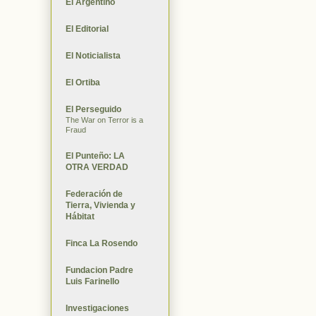
El Argentino
El Editorial
El Noticialista
El Ortiba
El Perseguido
The War on Terror is a
Fraud
El Punteño: LA
OTRA VERDAD
Federación de
Tierra, Vivienda y
Hábitat
Finca La Rosendo
Fundacion Padre
Luis Farinello
Investigaciones