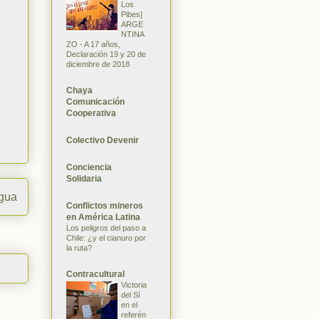
Los
Pibes]
ARGE
NTINA
ZO - A 17 años,
Declaración 19 y 20 de
diciembre de 2018
Chaya
Comunicación
Cooperativa
Colectivo Devenir
Conciencia
Solidaria
igua
Conflictos mineros
en América Latina
Los peligros del paso a
Chile: ¿y el cianuro por
la ruta?
Contracultural
Victoria
del Sí
en el
referén