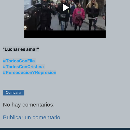
"Luchar es amar"

#TodosConElla
#TodosConCristina
#PersecucionYRepresion
Compartir
No hay comentarios:
Publicar un comentario