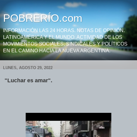
POBRERÍO.com
INFORMACIÓN LAS 24 HORAS. NOTAS DE OPINIÓN.
LATINOAMÉRICA Y EL MUNDO. ACTIVIDAD DE LOS
MOVIMIENTOS SOCIALES, SINDICALES Y POLÍTICOS
EN EL CAMINO HACIA LA NUEVA ARGENTINA.
LUNES, AGOSTO 29, 2022
"Luchar es amar".