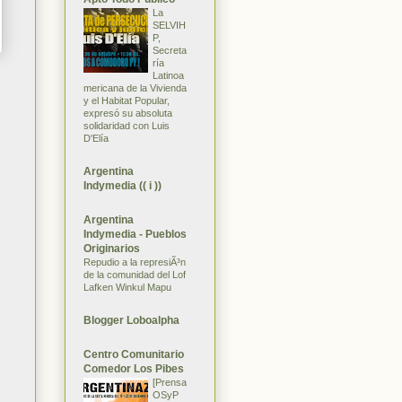
La
SELVIH
P,
Secreta
ría
Latinoa
mericana de la Vivienda
y el Habitat Popular,
expresó su absoluta
solidaridad con Luis
D'Elía
Argentina
Indymedia (( i ))
Argentina
Indymedia - Pueblos
Originarios
Repudio a la represiÃ³n
de la comunidad del Lof
Lafken Winkul Mapu
Blogger Loboalpha
Centro Comunitario
Comedor Los Pibes
[Prensa
OSyP