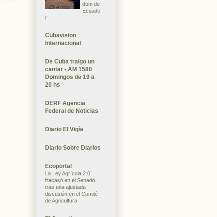
dum de
Ecuado
r
Cubavision
Internacional
De Cuba traigo un
cantar - AM 1580
Domingos de 19 a
20 hs
DERF Agencia
Federal de Noticias
Diario El Vigía
Diario Sobre Diarios
Ecoportal
La Ley Agrícola 2.0
fracasó en el Senado
tras una ajustada
discusión en el Comité
de Agricultura