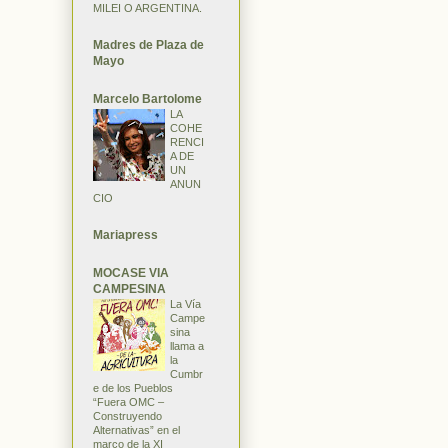
MILEI O ARGENTINA.
Madres de Plaza de
Mayo
Marcelo Bartolome
LA
COHE
RENCI
A DE
UN
ANUN
CIO
Mariapress
MOCASE VIA
CAMPESINA
La Vía
Campe
sina
llama a
la
Cumbr
e de los Pueblos
“Fuera OMC –
Construyendo
Alternativas” en el
marco de la XI