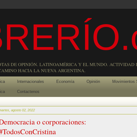
RERÍO.
OTAS DE OPINIÓN. LATINOAMÉRICA Y EL MUNDO. ACTIVIDAD 
 CAMINO HACIA LA NUEVA ARGENTINA.
ica
Internacionales
Economía
Opinión
Movimientos 
ica
Contactenos
martes, agosto 02, 2022
Democracia o corporaciones:
#TodosConCristina