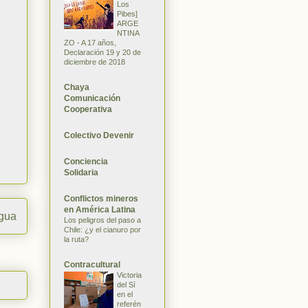
Los
Pibes]
ARGE
NTINA
ZO - A 17 años,
Declaración 19 y 20 de
diciembre de 2018
Chaya
Comunicación
Cooperativa
Colectivo Devenir
Conciencia
Solidaria
Conflictos mineros
en América Latina
igua
Los peligros del paso a
Chile: ¿y el cianuro por
la ruta?
Contracultural
Victoria
del Sí
en el
referén