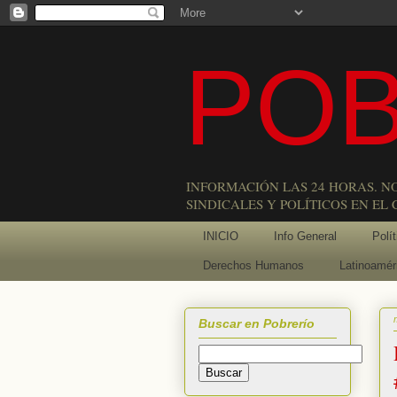
POB
INFORMACIÓN LAS 24 HORAS. N
SINDICALES Y POLÍTICOS EN EL
INICIO
Info General
Polít
Derechos Humanos
Latinoamér
Buscar en Pobrerío