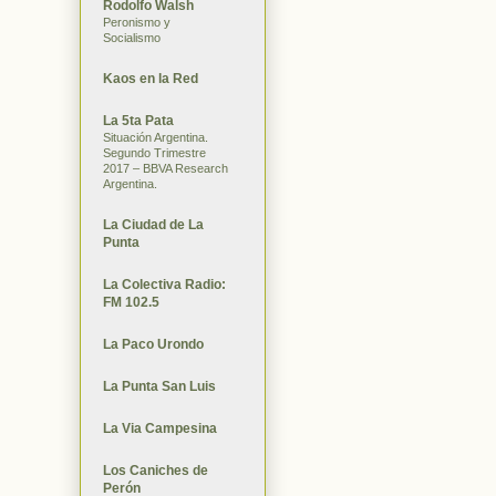
Rodolfo Walsh
Peronismo y
Socialismo
Kaos en la Red
La 5ta Pata
Situación Argentina.
Segundo Trimestre
2017 – BBVA Research
Argentina.
La Ciudad de La
Punta
La Colectiva Radio:
FM 102.5
La Paco Urondo
La Punta San Luis
La Via Campesina
Los Caniches de
Perón