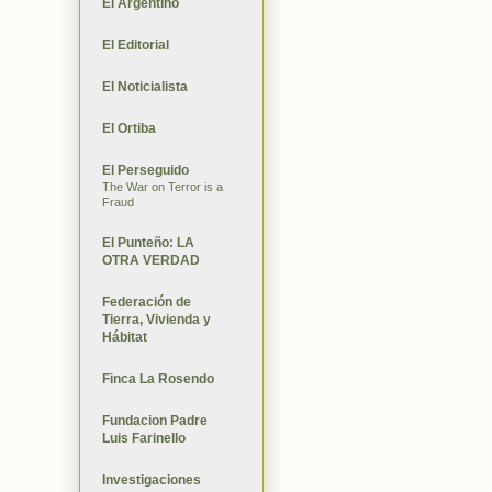
El Argentino
El Editorial
El Noticialista
El Ortiba
El Perseguido
The War on Terror is a
Fraud
El Punteño: LA
OTRA VERDAD
Federación de
Tierra, Vivienda y
Hábitat
Finca La Rosendo
Fundacion Padre
Luis Farinello
Investigaciones