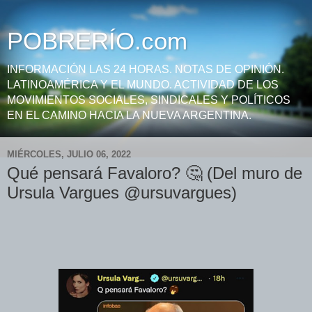
POBRERÍO.com
INFORMACIÓN LAS 24 HORAS. NOTAS DE OPINIÓN.
LATINOAMÉRICA Y EL MUNDO. ACTIVIDAD DE LOS
MOVIMIENTOS SOCIALES, SINDICALES Y POLÍTICOS
EN EL CAMINO HACIA LA NUEVA ARGENTINA.
MIÉRCOLES, JULIO 06, 2022
Qué pensará Favaloro? 🤔 (Del muro de
Ursula Vargues @ursuvargues)