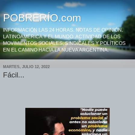
POBRERÍO.com
INFORMACIÓN LAS 24 HORAS. NOTAS DE OPINIÓN.
LATINOAMÉRICA Y EL MUNDO. ACTIVIDAD DE LOS
MOVIMIENTOS SOCIALES, SINDICALES Y POLÍTICOS
EN EL CAMINO HACIA LA NUEVA ARGENTINA.
MARTES, JULIO 12, 2022
Fácil...