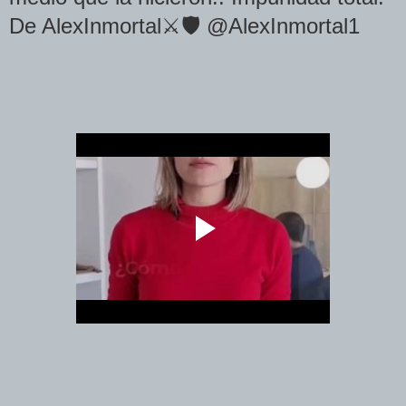
De AlexInmortal⚔🛡 @AlexInmortal1