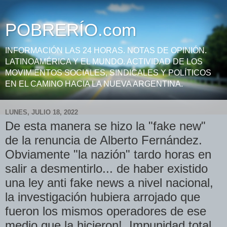
POBRERÍO.com
INFORMACIÓN LAS 24 HORAS. NOTAS DE OPINIÓN.
LATINOAMÉRICA Y EL MUNDO. ACTIVIDAD DE LOS
MOVIMIENTOS SOCIALES, SINDICALES Y POLÍTICOS
EN EL CAMINO HACIA LA NUEVA ARGENTINA.
LUNES, JULIO 18, 2022
De esta manera se hizo la "fake new"
de la renuncia de Alberto Fernández.
Obviamente "la nazión" tardo horas en
salir a desmentirlo... de haber existido
una ley anti fake news a nivel nacional,
la investigación hubiera arrojado que
fueron los mismos operadores de ese
medio que la hicieron!. Impunidad total.