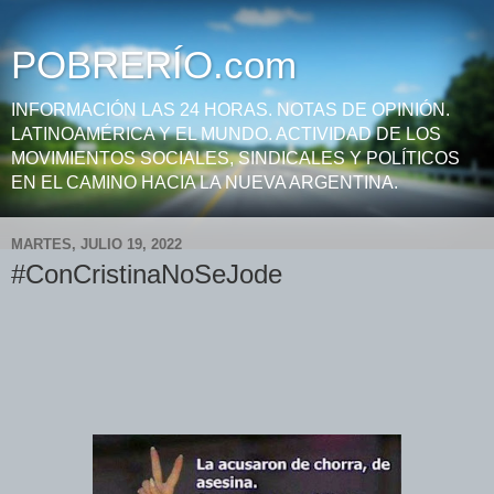
POBRERÍO.com
INFORMACIÓN LAS 24 HORAS. NOTAS DE OPINIÓN.
LATINOAMÉRICA Y EL MUNDO. ACTIVIDAD DE LOS
MOVIMIENTOS SOCIALES, SINDICALES Y POLÍTICOS
EN EL CAMINO HACIA LA NUEVA ARGENTINA.
MARTES, JULIO 19, 2022
#ConCristinaNoSeJode