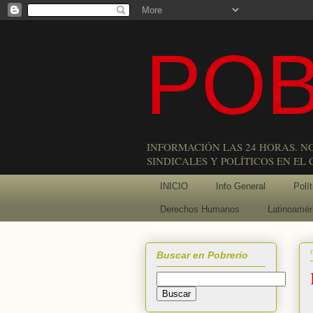
POB
INFORMACIÓN LAS 24 HORAS. N
SINDICALES Y POLÍTICOS EN EL
INICIO
Info General
Polít
Derechos Humanos
Latinoamér
Buscar en Pobrerío