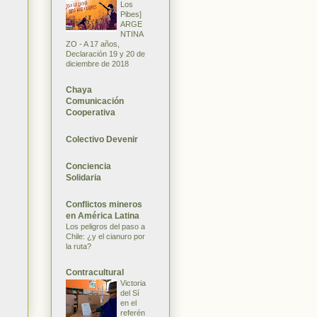
Los
Pibes]
ARGE
NTINA
ZO - A 17 años,
Declaración 19 y 20 de
diciembre de 2018
Chaya
Comunicación
Cooperativa
Colectivo Devenir
Conciencia
Solidaria
Conflictos mineros
en América Latina
Los peligros del paso a
Chile: ¿y el cianuro por
la ruta?
Contracultural
Victoria
del Sí
en el
referén