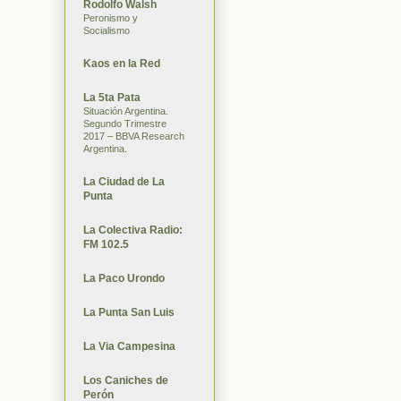
Rodolfo Walsh
Peronismo y
Socialismo
Kaos en la Red
La 5ta Pata
Situación Argentina.
Segundo Trimestre
2017 – BBVA Research
Argentina.
La Ciudad de La
Punta
La Colectiva Radio:
FM 102.5
La Paco Urondo
La Punta San Luis
La Via Campesina
Los Caniches de
Perón