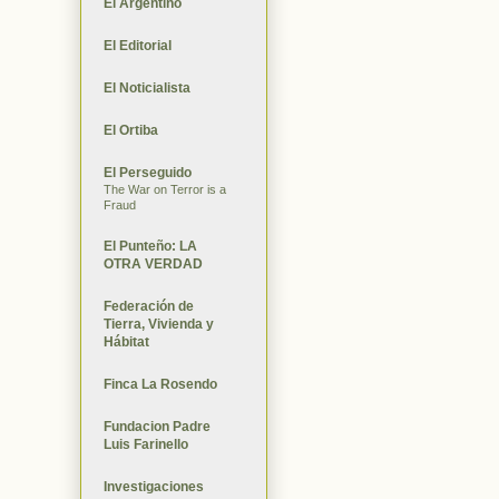
El Argentino
El Editorial
El Noticialista
El Ortiba
El Perseguido
The War on Terror is a
Fraud
El Punteño: LA
OTRA VERDAD
Federación de
Tierra, Vivienda y
Hábitat
Finca La Rosendo
Fundacion Padre
Luis Farinello
Investigaciones