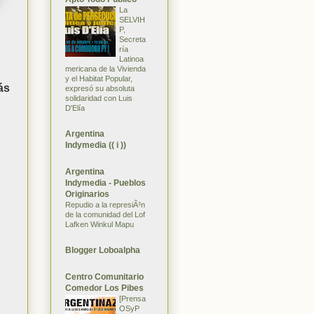
La
SELVIH
P,
Secreta
ría
Latinoa
mericana de la Vivienda
y el Habitat Popular,
ás
expresó su absoluta
solidaridad con Luis
D'Elía
Argentina
Indymedia (( i ))
Argentina
Indymedia - Pueblos
Originarios
Repudio a la represiÃ³n
de la comunidad del Lof
Lafken Winkul Mapu
Blogger Loboalpha
Centro Comunitario
Comedor Los Pibes
[Prensa
OSyP