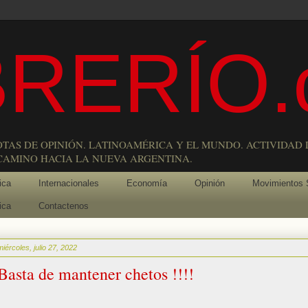
RERÍO.
OTAS DE OPINIÓN. LATINOAMÉRICA Y EL MUNDO. ACTIVIDAD 
 CAMINO HACIA LA NUEVA ARGENTINA.
ica
Internacionales
Economía
Opinión
Movimientos 
ica
Contactenos
miércoles, julio 27, 2022
Basta de mantener chetos !!!!