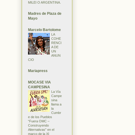
MILEI O ARGENTINA.
Madres de Plaza de
Mayo
Marcelo Bartolome
LA
COHE
RENCI
A DE
UN
ANUN
CIO
Mariapress
MOCASE VIA
CAMPESINA
La Vía
Campe
sina
llama a
la
Cumbr
e de los Pueblos
“Fuera OMC –
Construyendo
Alternativas” en el
marco de la XI