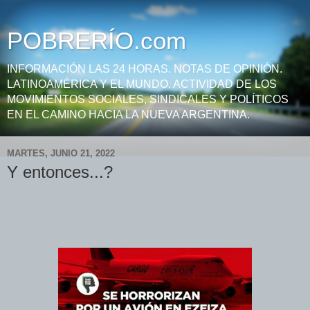
POBRERÍO.com
INFORMACIÓN LAS 24 HORAS. NOTAS DE OPINIÓN.
LATINOAMÉRICA Y EL MUNDO. ACTIVIDAD DE LOS
MOVIMIENTOS SOCIALES, SINDICALES Y POLÍTICOS
EN EL CAMINO HACIA LA NUEVA ARGENTINA.
MARTES, JUNIO 21, 2022
Y entonces...?