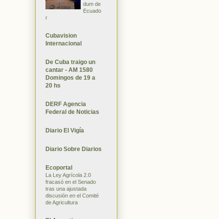
dum de
Ecuado
r
Cubavision
Internacional
De Cuba traigo un
cantar - AM 1580
Domingos de 19 a
20 hs
DERF Agencia
Federal de Noticias
Diario El Vigía
Diario Sobre Diarios
Ecoportal
La Ley Agrícola 2.0
fracasó en el Senado
tras una ajustada
discusión en el Comité
de Agricultura