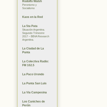
Rodolfo Walsh
Peronismo y
Socialismo
Kaos en la Red
La 5ta Pata
Situación Argentina.
Segundo Trimestre
2017 – BBVA Research
Argentina.
La Ciudad de La
Punta
La Colectiva Radio:
FM 102.5
La Paco Urondo
La Punta San Luis
La Via Campesina
Los Caniches de
Perón