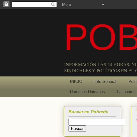
POB
INFORMACIÓN LAS 24 HORAS. N
SINDICALES Y POLÍTICOS EN EL
INICIO
Info General
Polít
Derechos Humanos
Latinoamér
Buscar en Pobrerío