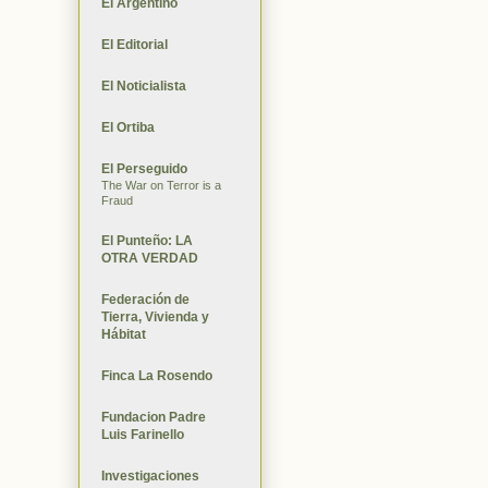
El Argentino
El Editorial
El Noticialista
El Ortiba
El Perseguido
The War on Terror is a
Fraud
El Punteño: LA
OTRA VERDAD
Federación de
Tierra, Vivienda y
Hábitat
Finca La Rosendo
Fundacion Padre
Luis Farinello
Investigaciones