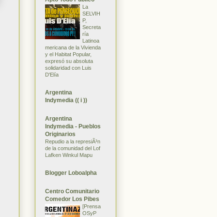
La
SELVIH
P,
Secreta
ría
Latinoa
mericana de la Vivienda
y el Habitat Popular,
expresó su absoluta
solidaridad con Luis
D'Elía
Argentina
Indymedia (( i ))
Argentina
Indymedia - Pueblos
Originarios
Repudio a la represiÃ³n
de la comunidad del Lof
Lafken Winkul Mapu
Blogger Loboalpha
Centro Comunitario
Comedor Los Pibes
[Prensa
OSyP