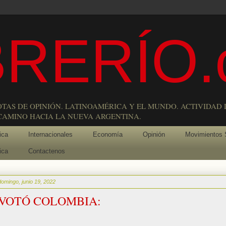
RERÍO.
OTAS DE OPINIÓN. LATINOAMÉRICA Y EL MUNDO. ACTIVIDAD 
 CAMINO HACIA LA NUEVA ARGENTINA.
ica
Internacionales
Economía
Opinión
Movimientos 
ica
Contactenos
domingo, junio 19, 2022
VOTÓ COLOMBIA: