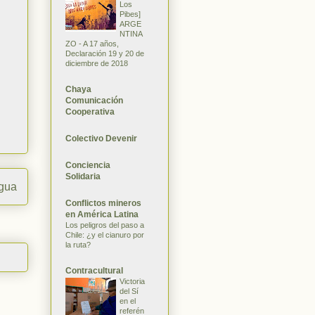
Los
Pibes]
ARGE
NTINA
ZO - A 17 años,
Declaración 19 y 20 de
diciembre de 2018
Chaya
Comunicación
Cooperativa
Colectivo Devenir
Conciencia
Solidaria
igua
Conflictos mineros
en América Latina
Los peligros del paso a
Chile: ¿y el cianuro por
la ruta?
Contracultural
Victoria
del Sí
en el
referén