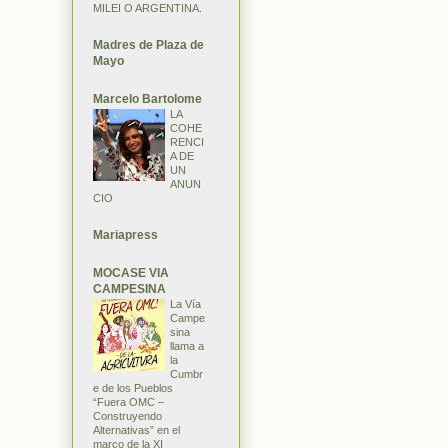
MILEI O ARGENTINA.
Madres de Plaza de
Mayo
Marcelo Bartolome
LA
COHE
RENCI
A DE
UN
ANUN
CIO
Mariapress
MOCASE VIA
CAMPESINA
La Vía
Campe
sina
llama a
la
Cumbr
e de los Pueblos
“Fuera OMC –
Construyendo
Alternativas” en el
marco de la XI