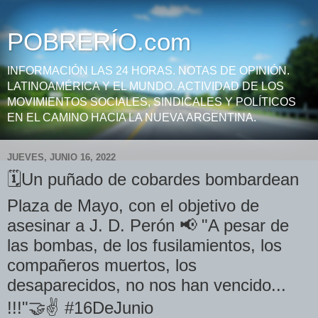
POBRERÍO.com
INFORMACIÓN LAS 24 HORAS. NOTAS DE OPINIÓN.
LATINOAMÉRICA Y EL MUNDO. ACTIVIDAD DE LOS
MOVIMIENTOS SOCIALES, SINDICALES Y POLÍTICOS
EN EL CAMINO HACIA LA NUEVA ARGENTINA.
JUEVES, JUNIO 16, 2022
🗓️Un puñado de cobardes bombardean
Plaza de Mayo, con el objetivo de
asesinar a J. D. Perón 📢 "A pesar de
las bombas, de los fusilamientos, los
compañeros muertos, los
desaparecidos, no nos han vencido...
!!!"🤝✌️ #16DeJunio