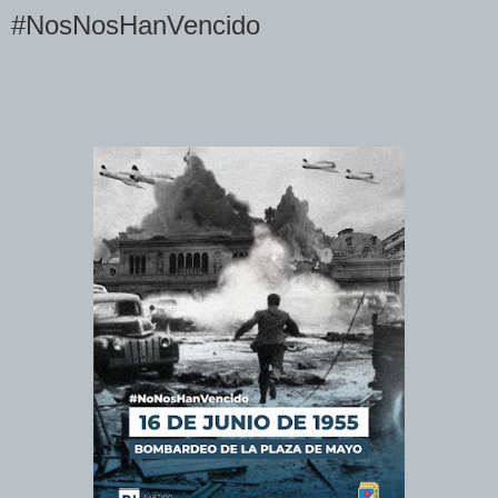
#NosNosHanVencido