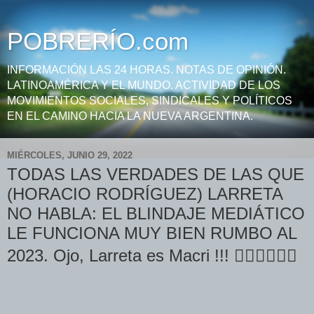
POBRERÍO.com
INFORMACIÓN LAS 24 HORAS. NOTAS DE OPINIÓN.
LATINOAMÉRICA Y EL MUNDO. ACTIVIDAD DE LOS
MOVIMIENTOS SOCIALES, SINDICALES Y POLÍTICOS
EN EL CAMINO HACIA LA NUEVA ARGENTINA.
MIÉRCOLES, JUNIO 29, 2022
TODAS LAS VERDADES DE LAS QUE
(HORACIO RODRÍGUEZ) LARRETA
NO HABLA: EL BLINDAJE MEDIÁTICO
LE FUNCIONA MUY BIEN RUMBO AL
2023. Ojo, Larreta es Macri !!! 👇🏿👇🏿👇🏿