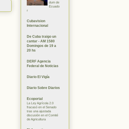
dum de
Ecuado
r
Cubavision
Internacional
De Cuba traigo un
cantar - AM 1580
Domingos de 19 a
20 hs
DERF Agencia
Federal de Noticias
Diario El Vigía
Diario Sobre Diarios
Ecoportal
La Ley Agrícola 2.0
fracasó en el Senado
tras una ajustada
discusión en el Comité
de Agricultura