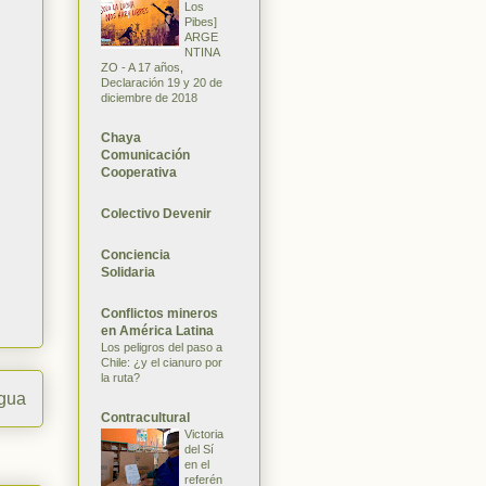
Los
Pibes]
ARGE
NTINA
ZO - A 17 años,
Declaración 19 y 20 de
diciembre de 2018
Chaya
Comunicación
Cooperativa
Colectivo Devenir
Conciencia
Solidaria
Conflictos mineros
en América Latina
Los peligros del paso a
Chile: ¿y el cianuro por
la ruta?
igua
Contracultural
Victoria
del Sí
en el
referén