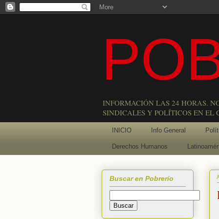
POB
INFORMACIÓN LAS 24 HORAS. N
SINDICALES Y POLÍTICOS EN EL
INICIO
Info General
Polít
Derechos Humanos
Latinoamér
Buscar en Pobrerío