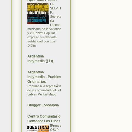
La
SELVIH
P,
Secreta
ría
Latinoa
mericana de la Vivienda
y el Habitat Popular,
expresó su absoluta
solidaridad con Luis
D'Elía
Argentina
Indymedia (( i ))
Argentina
Indymedia - Pueblos
Originarios
Repudio a la represiÃ³n
de la comunidad del Lof
Lafken Winkul Mapu
Blogger Loboalpha
Centro Comunitario
Comedor Los Pibes
[Prensa
OSyP