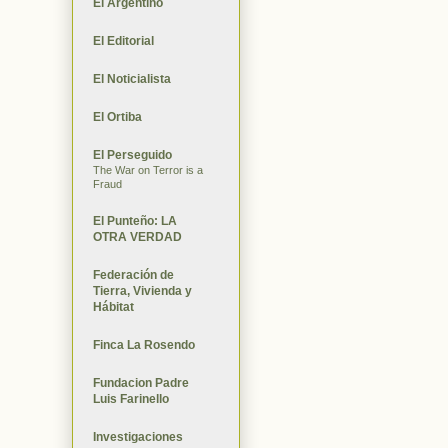
El Argentino
El Editorial
El Noticialista
El Ortiba
El Perseguido
The War on Terror is a
Fraud
El Punteño: LA
OTRA VERDAD
Federación de
Tierra, Vivienda y
Hábitat
Finca La Rosendo
Fundacion Padre
Luis Farinello
Investigaciones