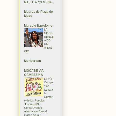
MILEI O ARGENTINA.
Madres de Plaza de
Mayo
Marcelo Bartolome
LA
COHE
RENCI
A DE
UN
ANUN
CIO
Mariapress
MOCASE VIA
CAMPESINA
La Vía
Campe
sina
llama a
la
Cumbr
e de los Pueblos
“Fuera OMC –
Construyendo
Alternativas” en el
marco de la XI