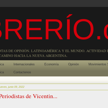
RERÍO.
OTAS DE OPINIÓN. LATINOAMÉRICA Y EL MUNDO. ACTIVIDAD 
 CAMINO HACIA LA NUEVA ARGENTINA.
ica
Internacionales
Economía
Opinión
Movimientos 
ica
Contactenos
jueves, junio 09, 2022
Periodistas de Vicentin...