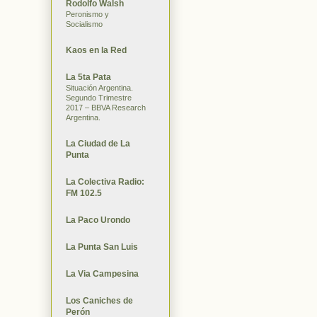
Rodolfo Walsh
Peronismo y
Socialismo
Kaos en la Red
La 5ta Pata
Situación Argentina.
Segundo Trimestre
2017 – BBVA Research
Argentina.
La Ciudad de La
Punta
La Colectiva Radio:
FM 102.5
La Paco Urondo
La Punta San Luis
La Via Campesina
Los Caniches de
Perón