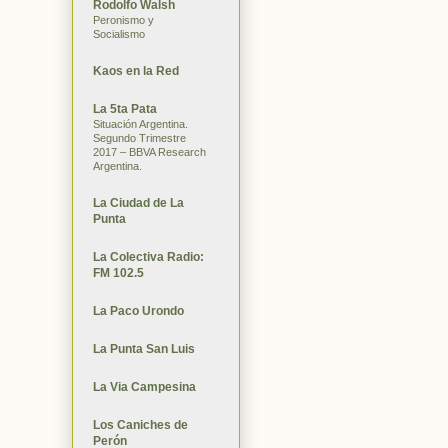
Rodolfo Walsh
Peronismo y
Socialismo
Kaos en la Red
La 5ta Pata
Situación Argentina.
Segundo Trimestre
2017 – BBVA Research
Argentina.
La Ciudad de La
Punta
La Colectiva Radio:
FM 102.5
La Paco Urondo
La Punta San Luis
La Via Campesina
Los Caniches de
Perón