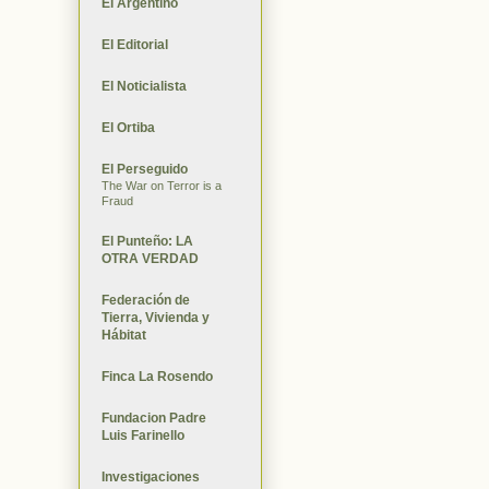
El Argentino
El Editorial
El Noticialista
El Ortiba
El Perseguido
The War on Terror is a
Fraud
El Punteño: LA
OTRA VERDAD
Federación de
Tierra, Vivienda y
Hábitat
Finca La Rosendo
Fundacion Padre
Luis Farinello
Investigaciones