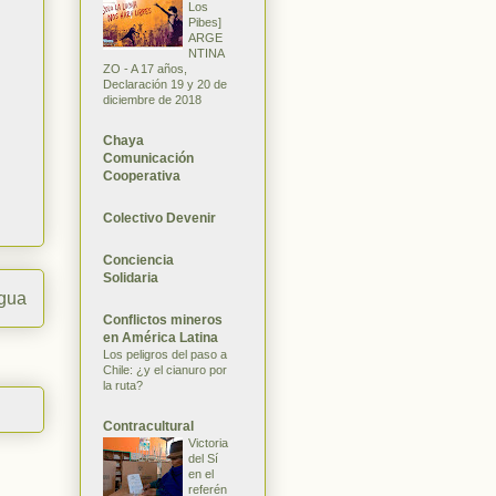
Los
Pibes]
ARGE
NTINA
ZO - A 17 años,
Declaración 19 y 20 de
diciembre de 2018
Chaya
Comunicación
Cooperativa
Colectivo Devenir
Conciencia
Solidaria
igua
Conflictos mineros
en América Latina
Los peligros del paso a
Chile: ¿y el cianuro por
la ruta?
Contracultural
Victoria
del Sí
en el
referén