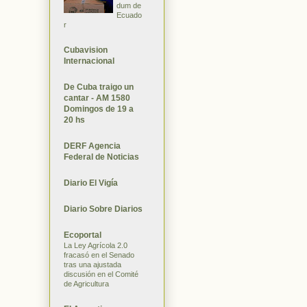
dum de
Ecuado
r
Cubavision
Internacional
De Cuba traigo un
cantar - AM 1580
Domingos de 19 a
20 hs
DERF Agencia
Federal de Noticias
Diario El Vigía
Diario Sobre Diarios
Ecoportal
La Ley Agrícola 2.0
fracasó en el Senado
tras una ajustada
discusión en el Comité
de Agricultura