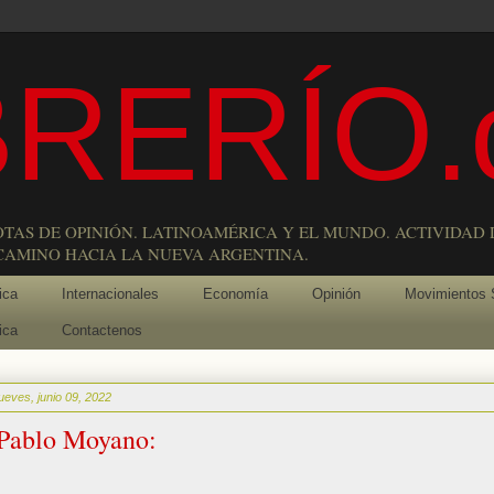
RERÍO.
OTAS DE OPINIÓN. LATINOAMÉRICA Y EL MUNDO. ACTIVIDAD 
 CAMINO HACIA LA NUEVA ARGENTINA.
ica
Internacionales
Economía
Opinión
Movimientos 
ica
Contactenos
jueves, junio 09, 2022
Pablo Moyano: