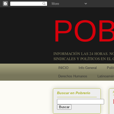
POB
INFORMACIÓN LAS 24 HORAS. N
SINDICALES Y POLÍTICOS EN EL
INICIO
Info General
Polít
Derechos Humanos
Latinoamér
Buscar en Pobrerío