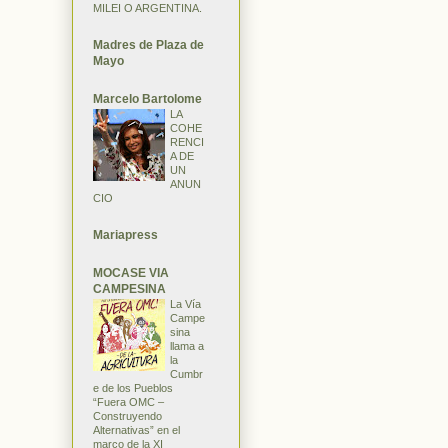
MILEI O ARGENTINA.
Madres de Plaza de
Mayo
Marcelo Bartolome
LA
COHE
RENCI
A DE
UN
ANUN
CIO
Mariapress
MOCASE VIA
CAMPESINA
La Vía
Campe
sina
llama a
la
Cumbr
e de los Pueblos
“Fuera OMC –
Construyendo
Alternativas” en el
marco de la XI