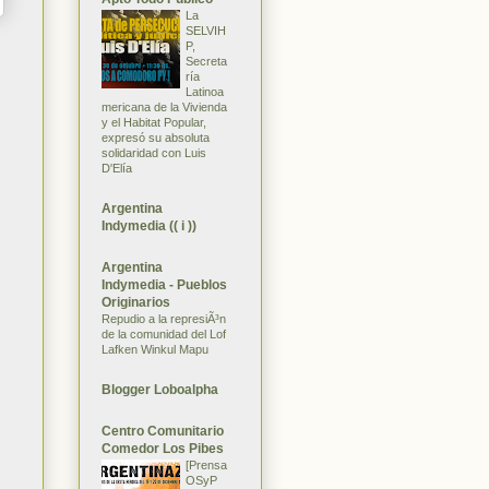
La
SELVIH
P,
Secreta
ría
Latinoa
mericana de la Vivienda
y el Habitat Popular,
expresó su absoluta
solidaridad con Luis
D'Elía
Argentina
Indymedia (( i ))
Argentina
Indymedia - Pueblos
Originarios
Repudio a la represiÃ³n
de la comunidad del Lof
Lafken Winkul Mapu
Blogger Loboalpha
Centro Comunitario
Comedor Los Pibes
[Prensa
OSyP