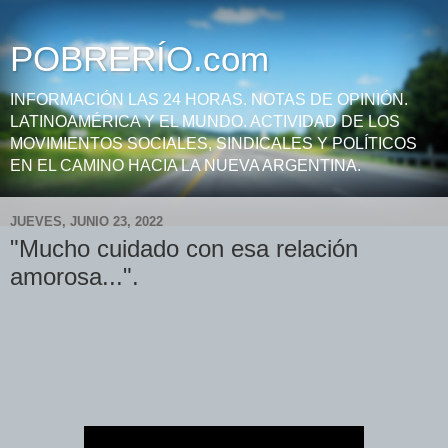
POBRERÍO.com
INFORMACIÓN LAS 24 HORAS. NOTAS DE OPINIÓN.
LATINOAMÉRICA Y EL MUNDO. ACTIVIDAD DE LOS
MOVIMIENTOS SOCIALES, SINDICALES Y POLÍTICOS
EN EL CAMINO HACIA LA NUEVA ARGENTINA.
JUEVES, JUNIO 23, 2022
"Mucho cuidado con esa relación
amorosa...".