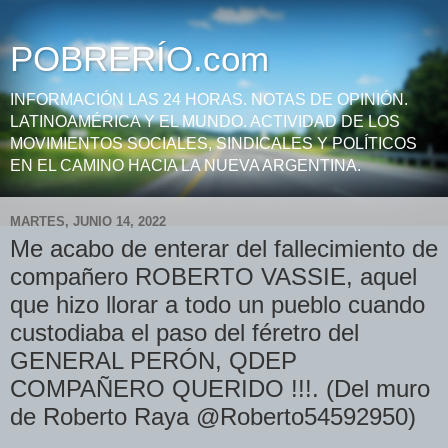
POBRERÍO.com
INFORMACIÓN LAS 24 HORAS. NOTAS DE OPINIÓN.
LATINOAMÉRICA Y EL MUNDO. ACTIVIDAD DE LOS
MOVIMIENTOS SOCIALES, SINDICALES Y POLÍTICOS
EN EL CAMINO HACIA LA NUEVA ARGENTINA.
MARTES, JUNIO 14, 2022
Me acabo de enterar del fallecimiento de
compañero ROBERTO VASSIE, aquel
que hizo llorar a todo un pueblo cuando
custodiaba el paso del féretro del
GENERAL PERÓN, QDEP
COMPAÑERO QUERIDO !!!. (Del muro
de Roberto Raya @Roberto54592950)