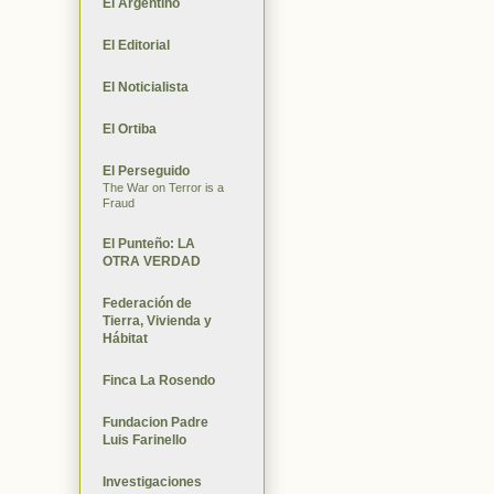
El Argentino
El Editorial
El Noticialista
El Ortiba
El Perseguido
The War on Terror is a
Fraud
El Punteño: LA
OTRA VERDAD
Federación de
Tierra, Vivienda y
Hábitat
Finca La Rosendo
Fundacion Padre
Luis Farinello
Investigaciones