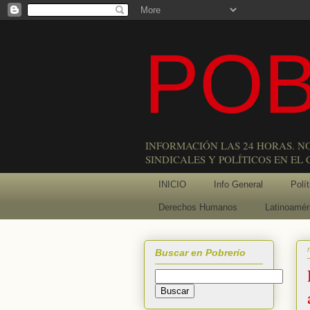
POB
INFORMACIÓN LAS 24 HORAS. N
SINDICALES Y POLÍTICOS EN EL
INICIO
Info General
Polít
Derechos Humanos
Latinoamér
Buscar en Pobrerío