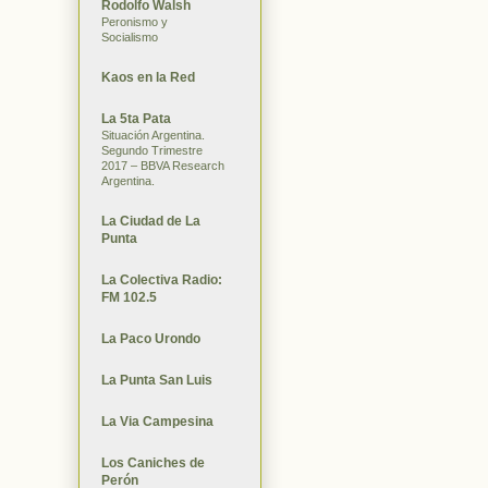
Rodolfo Walsh
Peronismo y
Socialismo
Kaos en la Red
La 5ta Pata
Situación Argentina.
Segundo Trimestre
2017 – BBVA Research
Argentina.
La Ciudad de La
Punta
La Colectiva Radio:
FM 102.5
La Paco Urondo
La Punta San Luis
La Via Campesina
Los Caniches de
Perón