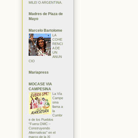
MILEI O ARGENTINA.
Madres de Plaza de
Mayo
Marcelo Bartolome
LA
COHE
RENCI
A DE
UN
ANUN
CIO
Mariapress
MOCASE VIA
CAMPESINA
La Vía
Campe
sina
llama a
la
Cumbr
e de los Pueblos
“Fuera OMC –
Construyendo
Alternativas” en el
marco de la XI