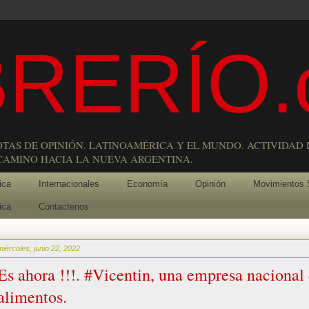
RERÍO.
OTAS DE OPINIÓN. LATINOAMÉRICA Y EL MUNDO. ACTIVIDAD 
 CAMINO HACIA LA NUEVA ARGENTINA.
ica
Internacionales
Economía
Opinión
Movimientos 
ica
Contactenos
miércoles, junio 22, 2022
Es ahora !!!. #Vicentin, una empresa nacional
alimentos.