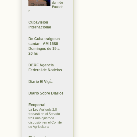
dum de
Ecuado
r
Cubavision
Internacional
De Cuba traigo un
cantar - AM 1580
Domingos de 19 a
20 hs
DERF Agencia
Federal de Noticias
Diario El Vigía
Diario Sobre Diarios
Ecoportal
La Ley Agrícola 2.0
fracasó en el Senado
tras una ajustada
discusión en el Comité
de Agricultura