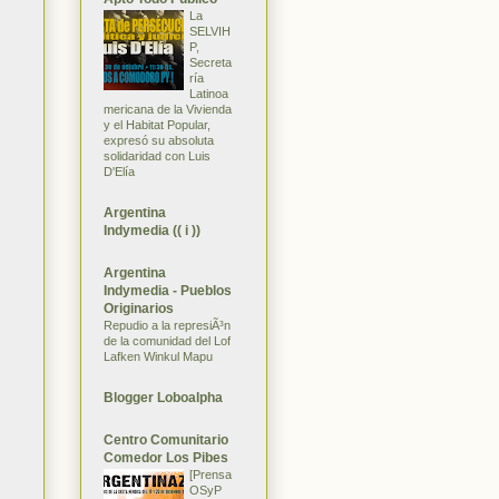
La
SELVIH
P,
Secreta
ría
Latinoa
mericana de la Vivienda
y el Habitat Popular,
expresó su absoluta
solidaridad con Luis
D'Elía
Argentina
Indymedia (( i ))
Argentina
Indymedia - Pueblos
Originarios
Repudio a la represiÃ³n
de la comunidad del Lof
Lafken Winkul Mapu
Blogger Loboalpha
Centro Comunitario
Comedor Los Pibes
[Prensa
OSyP