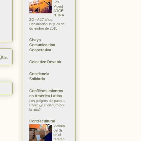
Los
Pibes]
ARGE
NTINA
ZO - A 17 años,
Declaración 19 y 20 de
diciembre de 2018
Chaya
Comunicación
Cooperativa
igua
Colectivo Devenir
Conciencia
Solidaria
Conflictos mineros
en América Latina
Los peligros del paso a
Chile: ¿y el cianuro por
la ruta?
Contracultural
Victoria
del Sí
en el
referén