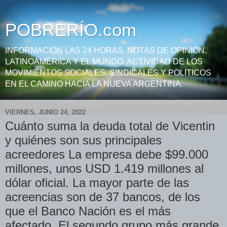
POBRERÍO.com
INFORMACIÓN LAS 24 HORAS. NOTAS DE OPINIÓN.
LATINOAMÉRICA Y EL MUNDO. ACTIVIDAD DE LOS
MOVIMIENTOS SOCIALES, SINDICALES Y POLÍTICOS
EN EL CAMINO HACIA LA NUEVA ARGENTINA.
VIERNES, JUNIO 24, 2022
Cuánto suma la deuda total de Vicentin
y quiénes son sus principales
acreedores La empresa debe $99.000
millones, unos USD 1.419 millones al
dólar oficial. La mayor parte de las
acreencias son de 37 bancos, de los
que el Banco Nación es el más
afectado. El segundo grupo más grande