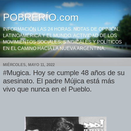
POBRERÍO.com
INFORMACIÓN LAS 24 HORAS. NOTAS DE OPINIÓN.
LATINOAMÉRICA Y EL MUNDO. ACTIVIDAD DE LOS
MOVIMIENTOS SOCIALES, SINDICALES Y POLÍTICOS
EN EL CAMINO HACIA LA NUEVA ARGENTINA.
MIÉRCOLES, MAYO 11, 2022
#Mugica. Hoy se cumple 48 años de su
asesinato. El padre Mújica está más
vivo que nunca en el Pueblo.