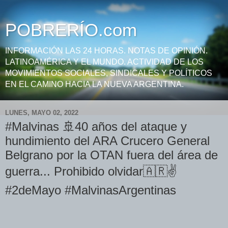
POBRERÍO.com
INFORMACIÓN LAS 24 HORAS. NOTAS DE OPINIÓN.
LATINOAMÉRICA Y EL MUNDO. ACTIVIDAD DE LOS
MOVIMIENTOS SOCIALES, SINDICALES Y POLÍTICOS
EN EL CAMINO HACIA LA NUEVA ARGENTINA.
LUNES, MAYO 02, 2022
#Malvinas 🚢40 años del ataque y
hundimiento del ARA Crucero General
Belgrano por la OTAN fuera del área de
guerra... Prohibido olvidar🇦🇷✌
#2deMayo #MalvinasArgentinas