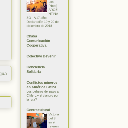
Los
Pibes]
ARGE
NTINA
ZO - A 17 años,
Declaración 19 y 20 de
diciembre de 2018
Chaya
Comunicación
Cooperativa
Colectivo Devenir
Conciencia
Solidaria
igua
Conflictos mineros
en América Latina
Los peligros del paso a
Chile: ¿y el cianuro por
la ruta?
Contracultural
Victoria
del Sí
en el
referén