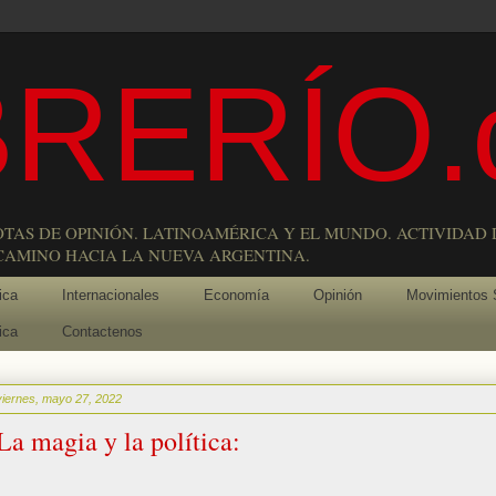
RERÍO.
OTAS DE OPINIÓN. LATINOAMÉRICA Y EL MUNDO. ACTIVIDAD 
 CAMINO HACIA LA NUEVA ARGENTINA.
ica
Internacionales
Economía
Opinión
Movimientos 
ica
Contactenos
viernes, mayo 27, 2022
La magia y la política: