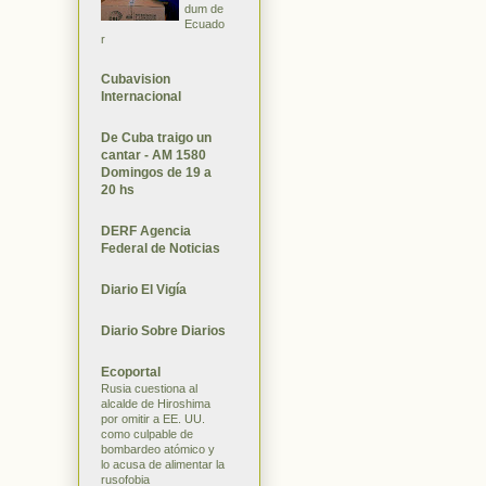
dum de
Ecuado
r
Cubavision
Internacional
De Cuba traigo un
cantar - AM 1580
Domingos de 19 a
20 hs
DERF Agencia
Federal de Noticias
Diario El Vigía
Diario Sobre Diarios
Ecoportal
Rusia cuestiona al
alcalde de Hiroshima
por omitir a EE. UU.
como culpable de
bombardeo atómico y
lo acusa de alimentar la
rusofobia