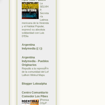
La
SELVIH
P,
Secreta
ría
Latinoa
mericana de la Vivienda
y el Habitat Popular,
expresó su absoluta
solidaridad con Luis
D'Elía
Argentina
Indymedia (( i ))
Argentina
Indymedia - Pueblos
Originarios
Repudio a la represiÃ³n
de la comunidad del Lof
Lafken Winkul Mapu
Blogger Loboalpha
Centro Comunitario
Comedor Los Pibes
[Prensa
OSyP