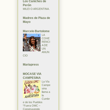
Los Caniches de
Perón
MILEI O ARGENTINA.
Madres de Plaza de
Mayo
Marcelo Bartolome
LA
COHE
RENCI
A DE
UN
ANUN
CIO
Mariapress
MOCASE VIA
CAMPESINA
La Vía
Campe
sina
llama a
la
Cumbr
e de los Pueblos
“Fuera OMC –
Construyendo