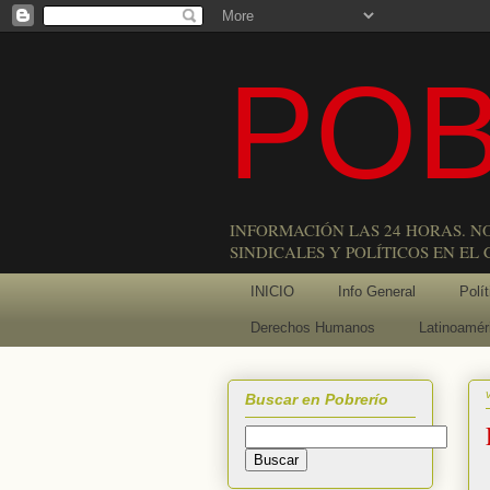
POB
INFORMACIÓN LAS 24 HORAS. N
SINDICALES Y POLÍTICOS EN EL
INICIO
Info General
Polít
Derechos Humanos
Latinoamér
Buscar en Pobrerío