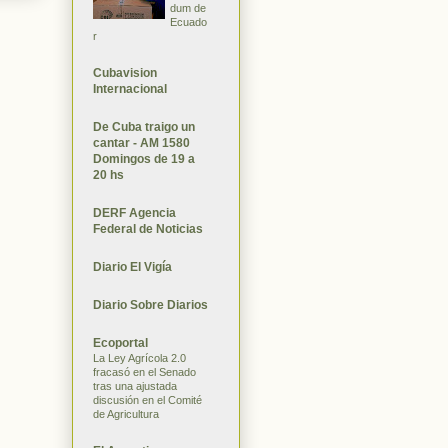
dum de
Ecuado
r
Cubavision
Internacional
De Cuba traigo un
cantar - AM 1580
Domingos de 19 a
20 hs
DERF Agencia
Federal de Noticias
Diario El Vigía
Diario Sobre Diarios
Ecoportal
La Ley Agrícola 2.0
fracasó en el Senado
tras una ajustada
discusión en el Comité
de Agricultura