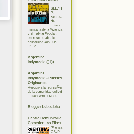
La
SELVIH
P,
Secreta
ría
Latinoa
mericana de la Vivienda
y el Habitat Popular,
expresó su absoluta
solidaridad con Luis
D'Elía
Argentina
Indymedia (( i ))
Argentina
Indymedia - Pueblos
Originarios
Repudio a la represiÃ³n
de la comunidad del Lof
Lafken Winkul Mapu
Blogger Loboalpha
Centro Comunitario
Comedor Los Pibes
[Prensa
OSyP