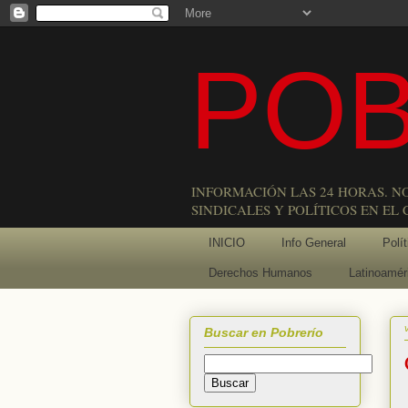
POB
INFORMACIÓN LAS 24 HORAS. N
SINDICALES Y POLÍTICOS EN EL
INICIO
Info General
Polít
Derechos Humanos
Latinoamér
Buscar en Pobrerío