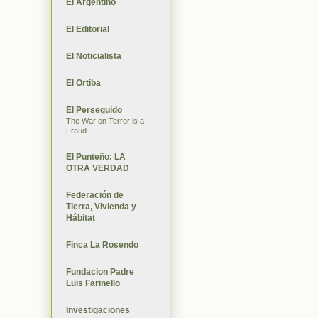
El Argentino
El Editorial
El Noticialista
El Ortiba
El Perseguido
The War on Terror is a
Fraud
El Punteño: LA
OTRA VERDAD
Federación de
Tierra, Vivienda y
Hábitat
Finca La Rosendo
Fundacion Padre
Luis Farinello
Investigaciones