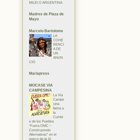
MILEI O ARGENTINA.
Madres de Plaza de
Mayo
Marcelo Bartolome
LA
COHE
RENCI
A DE
UN
ANUN
CIO
Mariapress
MOCASE VIA
CAMPESINA
La Vía
Campe
sina
llama a
la
Cumbr
e de los Pueblos
“Fuera OMC –
Construyendo
Alternativas” en el
marco de la XI