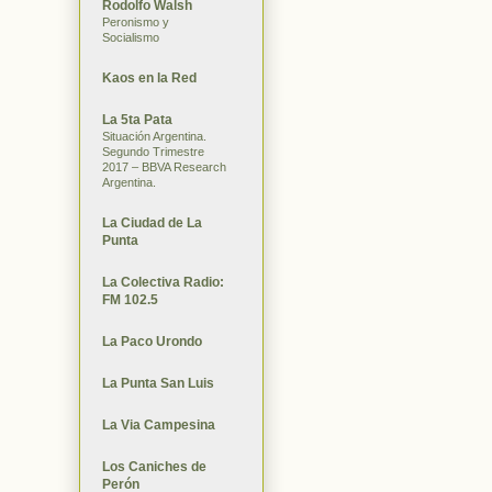
Rodolfo Walsh
Peronismo y
Socialismo
Kaos en la Red
La 5ta Pata
Situación Argentina.
Segundo Trimestre
2017 – BBVA Research
Argentina.
La Ciudad de La
Punta
La Colectiva Radio:
FM 102.5
La Paco Urondo
La Punta San Luis
La Via Campesina
Los Caniches de
Perón