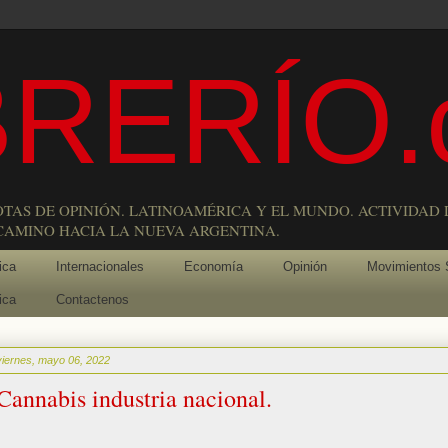
RERÍO.
OTAS DE OPINIÓN. LATINOAMÉRICA Y EL MUNDO. ACTIVIDAD 
 CAMINO HACIA LA NUEVA ARGENTINA.
ica
Internacionales
Economía
Opinión
Movimientos 
ica
Contactenos
viernes, mayo 06, 2022
Cannabis industria nacional.