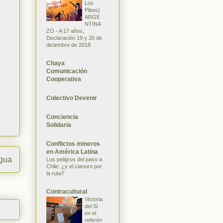
Los
Pibes]
ARGE
NTINA
ZO - A 17 años,
Declaración 19 y 20 de
diciembre de 2018
Chaya
Comunicación
Cooperativa
Colectivo Devenir
Conciencia
Solidaria
Conflictos mineros
en América Latina
igua
Los peligros del paso a
Chile: ¿y el cianuro por
la ruta?
Contracultural
Victoria
del Sí
en el
referén