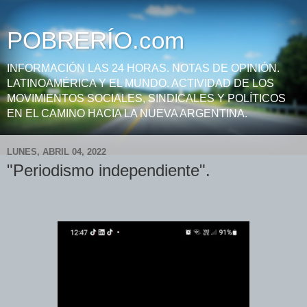
POBRERÍO.com
INFORMACIÓN LAS 24 HORAS. NOTAS DE OPINIÓN.
LATINOAMÉRICA Y EL MUNDO. ACTIVIDAD DE LOS
MOVIMIENTOS SOCIALES, SINDICALES Y POLÍTICOS
EN EL CAMINO HACIA LA NUEVA ARGENTINA.
LUNES, ABRIL 04, 2022
"Periodismo independiente".