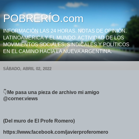
POBRERÍO.com
INFORMACIÓN LAS 24 HORAS. NOTAS DE OPINIÓN.
LATINOAMÉRICA Y EL MUNDO. ACTIVIDAD DE LOS
MOVIMIENTOS SOCIALES, SINDICALES Y POLÍTICOS
EN EL CAMINO HACIA LA NUEVA ARGENTINA.
SÁBADO, ABRIL 02, 2022
👇
Me pasa una pieza de archivo mi amigo
@corner.views
(Del muro de El Profe Romero)
https://www.facebook.com/javierproferomero