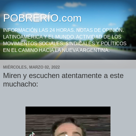
POBRERÍO.com
INFORMACIÓN LAS 24 HORAS. NOTAS DE OPINIÓN.
LATINOAMÉRICA Y EL MUNDO. ACTIVIDAD DE LOS
MOVIMIENTOS SOCIALES, SINDICALES Y POLÍTICOS
EN EL CAMINO HACIA LA NUEVA ARGENTINA.
MIÉRCOLES, MARZO 02, 2022
Miren y escuchen atentamente a este
muchacho: