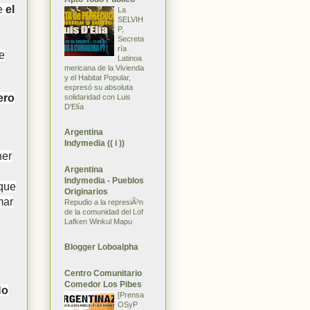
ue
el
La
SELVIH
P,
Secreta
ría
e
Latinoa
mericana de la Vivienda
y el Habitat Popular,
expresó su absoluta
ero
solidaridad con Luis
D'Elía
Argentina
Indymedia (( i ))
ner
Argentina
Indymedia - Pueblos
 que
Originarios
mar
Repudio a la represiÃ³n
de la comunidad del Lof
Lafken Winkul Mapu
Blogger Loboalpha
Centro Comunitario
Comedor Los Pibes
No
[Prensa
OSyP