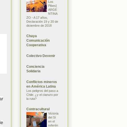
Los
Pibes]
ARGE
NTINA
ZO - A 17 años,
Declaración 19 y 20 de
diciembre de 2018
Chaya
Comunicación
Cooperativa
Colectivo Devenir
Conciencia
Solidaria
Conflictos mineros
en América Latina
Los peligros del paso a
Chile: ¿y el cianuro por
ar
la ruta?
Contracultural
Victoria
del Sí
en el
de
referén