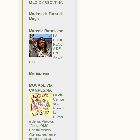
MILEI O ARGENTINA.
Madres de Plaza de
Mayo
Marcelo Bartolome
LA
COHE
RENCI
A DE
UN
ANUN
CIO
Mariapress
MOCASE VIA
CAMPESINA
La Vía
Campe
sina
llama a
la
Cumbr
e de los Pueblos
“Fuera OMC –
Construyendo
Alternativas” en el
marco de la XI