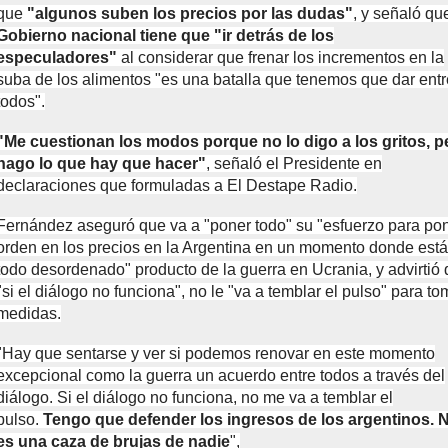
que
"algunos suben los precios por las dudas"
, y señaló q
Gobierno nacional tiene que "ir detrás de los
especuladores"
al considerar que frenar los incrementos en la
suba de los alimentos "es una batalla que tenemos que dar entr
todos".
"Me cuestionan los modos porque no lo digo a los gritos, p
hago lo que hay que hacer"
, señaló el Presidente en
declaraciones que formuladas a El Destape Radio.
Fernández aseguró que va a "poner todo" su "esfuerzo para po
orden en los precios en la Argentina en un momento donde está
todo desordenado" producto de la guerra en Ucrania, y advirtió
"si el diálogo no funciona", no le "va a temblar el pulso" para to
medidas.
"Hay que sentarse y ver si podemos renovar en este momento
excepcional como la guerra un acuerdo entre todos a través del
diálogo. Si el diálogo no funciona, no me va a temblar el
pulso.
Tengo que defender los ingresos de los argentinos. 
es una caza de brujas de nadie
",