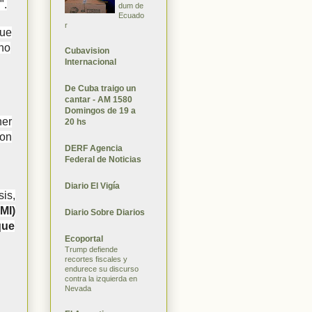
".
dum de
Ecuado
r
que
no
Cubavision
Internacional
De Cuba traigo un
cantar - AM 1580
Domingos de 19 a
ner
20 hs
con
DERF Agencia
Federal de Noticias
Diario El Vigía
sis,
MI)
Diario Sobre Diarios
que
Ecoportal
Trump defiende
recortes fiscales y
endurece su discurso
contra la izquierda en
Nevada