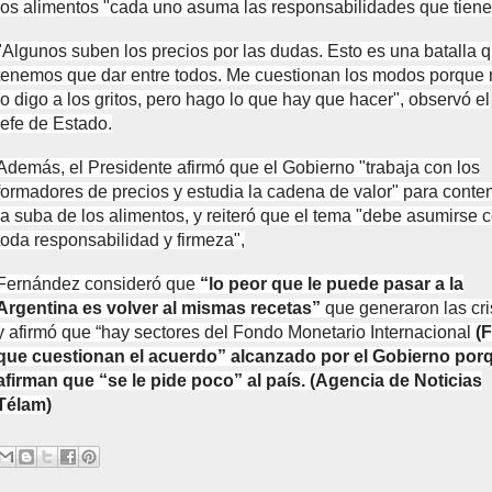
los alimentos "cada uno asuma las responsabilidades que tiene
"Algunos suben los precios por las dudas. Esto es una batalla 
tenemos que dar entre todos. Me cuestionan los modos porque 
lo digo a los gritos, pero hago lo que hay que hacer", observó el
jefe de Estado.
Además, el Presidente afirmó que el Gobierno "trabaja con los
formadores de precios y estudia la cadena de valor" para conte
la suba de los alimentos, y reiteró que el tema "debe asumirse 
toda responsabilidad y firmeza",
Fernández consideró que
“lo peor que le puede pasar a la
Argentina es volver al mismas recetas”
que generaron las cri
y afirmó que “hay sectores del Fondo Monetario Internacional
(F
que cuestionan el acuerdo” alcanzado por el Gobierno por
afirman que “se le pide poco” al país. (Agencia de Noticias
Télam)