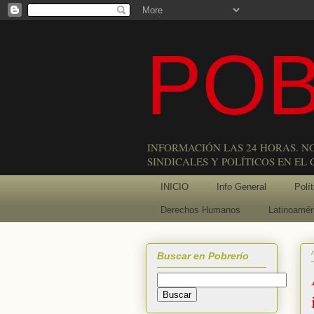
POB
INFORMACIÓN LAS 24 HORAS. N
SINDICALES Y POLÍTICOS EN EL
INICIO
Info General
Polít
Derechos Humanos
Latinoamér
Buscar en Pobrerío