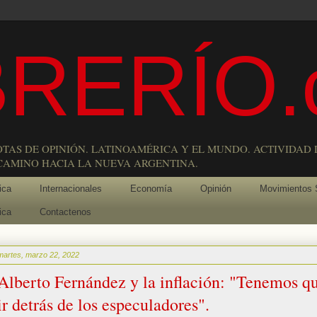
RERÍO.
OTAS DE OPINIÓN. LATINOAMÉRICA Y EL MUNDO. ACTIVIDAD 
 CAMINO HACIA LA NUEVA ARGENTINA.
ica
Internacionales
Economía
Opinión
Movimientos 
ica
Contactenos
martes, marzo 22, 2022
Alberto Fernández y la inflación: "Tenemos q
ir detrás de los especuladores".