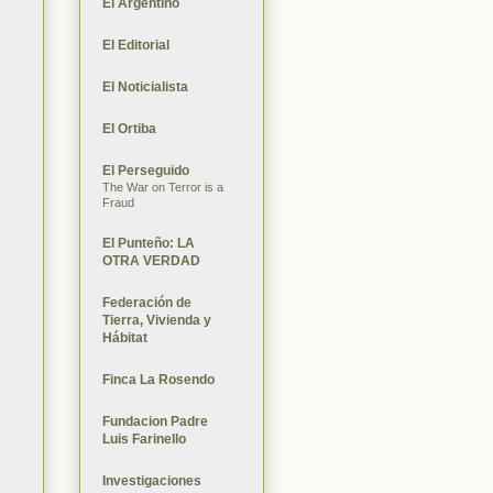
El Argentino
El Editorial
El Noticialista
El Ortiba
El Perseguido
The War on Terror is a
Fraud
El Punteño: LA
OTRA VERDAD
Federación de
Tierra, Vivienda y
Hábitat
Finca La Rosendo
Fundacion Padre
Luis Farinello
Investigaciones