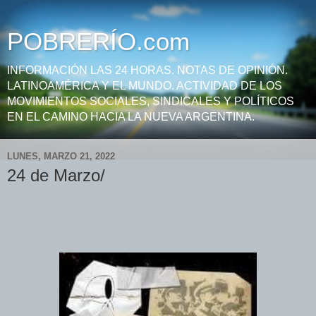
POBRERÍO.com
INFORMACIÓN LAS 24 HORAS. NOTAS DE OPINIÓN.
LATINOAMÉRICA Y EL MUNDO. ACTIVIDAD DE LOS
MOVIMIENTOS SOCIALES, SINDICALES Y POLÍTICOS
EN EL CAMINO HACIA LA NUEVA ARGENTINA.
LUNES, MARZO 21, 2022
24 de Marzo/