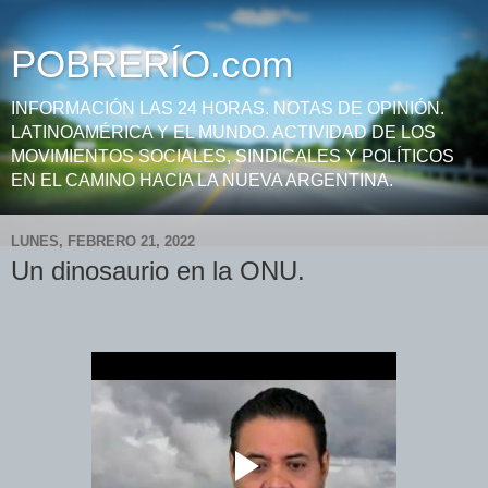
POBRERÍO.com
INFORMACIÓN LAS 24 HORAS. NOTAS DE OPINIÓN.
LATINOAMÉRICA Y EL MUNDO. ACTIVIDAD DE LOS
MOVIMIENTOS SOCIALES, SINDICALES Y POLÍTICOS
EN EL CAMINO HACIA LA NUEVA ARGENTINA.
LUNES, FEBRERO 21, 2022
Un dinosaurio en la ONU.