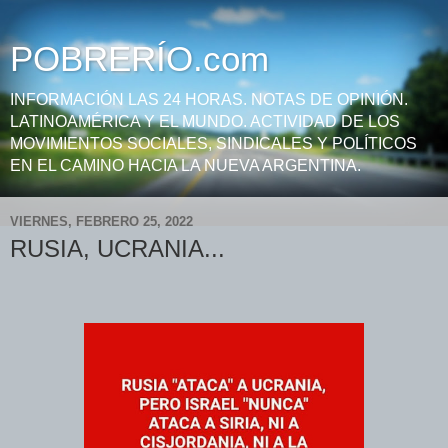
POBRERÍO.com
INFORMACIÓN LAS 24 HORAS. NOTAS DE OPINIÓN.
LATINOAMÉRICA Y EL MUNDO. ACTIVIDAD DE LOS
MOVIMIENTOS SOCIALES, SINDICALES Y POLÍTICOS
EN EL CAMINO HACIA LA NUEVA ARGENTINA.
VIERNES, FEBRERO 25, 2022
RUSIA, UCRANIA...