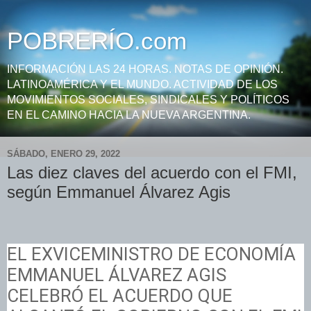
POBRERÍO.com
INFORMACIÓN LAS 24 HORAS. NOTAS DE OPINIÓN.
LATINOAMÉRICA Y EL MUNDO. ACTIVIDAD DE LOS
MOVIMIENTOS SOCIALES, SINDICALES Y POLÍTICOS
EN EL CAMINO HACIA LA NUEVA ARGENTINA.
SÁBADO, ENERO 29, 2022
Las diez claves del acuerdo con el FMI,
según Emmanuel Álvarez Agis
EL EXVICEMINISTRO DE ECONOMÍA
EMMANUEL ÁLVAREZ AGIS
CELEBRÓ EL ACUERDO QUE