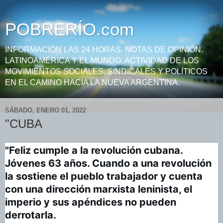
POBRERÍO.com
INFORMACIÓN LAS 24 HORAS. NOTAS DE OPINIÓN.
LATINOAMÉRICA Y EL MUNDO. ACTIVIDAD DE LOS
MOVIMIENTOS SOCIALES, SINDICALES Y POLÍTICOS
EN EL CAMINO HACIA LA NUEVA ARGENTINA.
SÁBADO, ENERO 01, 2022
"CUBA
"Feliz cumple a la revolución cubana. 
Jóvenes 63 años. Cuando a una revolución 
la sostiene el pueblo trabajador y cuenta 
con una dirección marxista leninista, el 
imperio y sus apéndices no pueden 
derrotarla.
