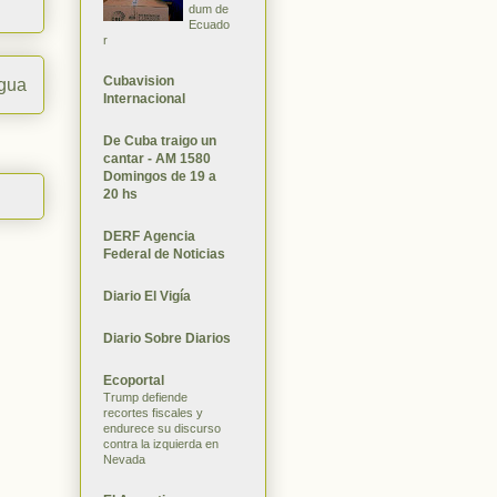
dum de
Ecuado
r
Cubavision
igua
Internacional
De Cuba traigo un
cantar - AM 1580
Domingos de 19 a
20 hs
DERF Agencia
Federal de Noticias
Diario El Vigía
Diario Sobre Diarios
Ecoportal
Trump defiende
recortes fiscales y
endurece su discurso
contra la izquierda en
Nevada