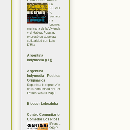
La
SELVIH
P,
Secreta
ría
Latinoa
mericana de la Vivienda
y el Habitat Popular,
expresó su absoluta
solidaridad con Luis
D'Elía
Argentina
Indymedia (( i ))
Argentina
Indymedia - Pueblos
Originarios
Repudio a la represiÃ³n
de la comunidad del Lof
Lafken Winkul Mapu
Blogger Loboalpha
Centro Comunitario
Comedor Los Pibes
[Prensa
OSyP