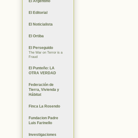
El Argentino
El Editorial
El Noticialista
El Ortiba
El Perseguido
The War on Terror is a
Fraud
El Punteño: LA
OTRA VERDAD
Federación de
Tierra, Vivienda y
Hábitat
Finca La Rosendo
Fundacion Padre
Luis Farinello
Investigaciones