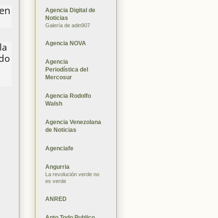
 en
Agencia Digital de
Noticias
Galería de adin907
Agencia NOVA
la
edo
Agencia
Periodística del
Mercosur
Agencia Rodolfo
Walsh
Agencia Venezolana
de Noticias
Agenciafe
Angurria
La revolución verde no
es verde
ANRED
Apto Todo Publico