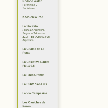
Rodolfo Walsh
Peronismo y
Socialismo
Kaos en la Red
La 5ta Pata
Situación Argentina.
Segundo Trimestre
2017 – BBVA Research
Argentina.
La Ciudad de La
Punta
La Colectiva Radio:
FM 102.5
La Paco Urondo
La Punta San Luis
La Via Campesina
Los Caniches de
Perón