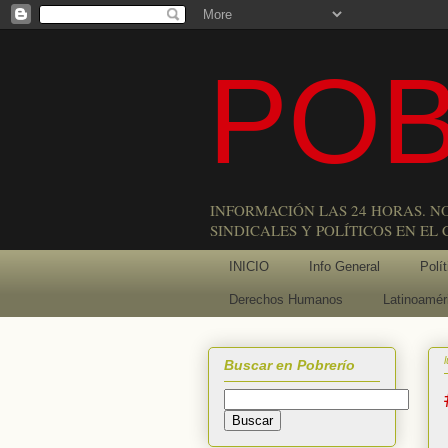
POB
INFORMACIÓN LAS 24 HORAS. N
SINDICALES Y POLÍTICOS EN EL
INICIO
Info General
Polít
Derechos Humanos
Latinoamér
Buscar en Pobrerío