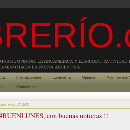
RERÍO.
OTAS DE OPINIÓN. LATINOAMÉRICA Y EL MUNDO. ACTIVIDAD 
 CAMINO HACIA LA NUEVA ARGENTINA.
ica
Internacionales
Economía
Opinión
Movimientos 
ica
Contactenos
lunes, enero 17, 2022
#BUENLUNES, con buenas noticias !!