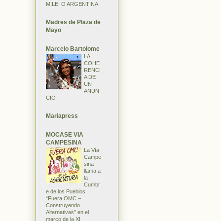
MILEI O ARGENTINA.
Madres de Plaza de
Mayo
Marcelo Bartolome
LA
COHE
RENCI
A DE
UN
ANUN
CIO
Mariapress
MOCASE VIA
CAMPESINA
La Vía
Campe
sina
llama a
la
Cumbr
e de los Pueblos
“Fuera OMC –
Construyendo
Alternativas” en el
marco de la XI