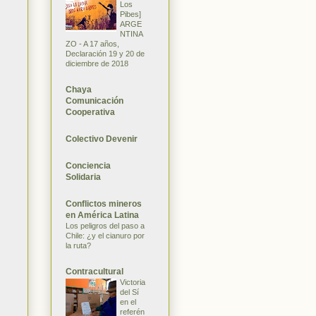
Los
Pibes]
ARGE
NTINA
ZO - A 17 años,
Declaración 19 y 20 de
diciembre de 2018
Chaya
Comunicación
Cooperativa
Colectivo Devenir
Conciencia
Solidaria
Conflictos mineros
en América Latina
Los peligros del paso a
Chile: ¿y el cianuro por
la ruta?
Contracultural
Victoria
del Sí
en el
referén